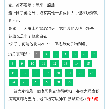
隻。好不容易才等來一艘船！
船上除了他之外，還有其他十多位仙人，也在唉聲歎
氣不已！
突然，一人臉上的驚恐消失，竟向其他人痛下殺手，
赫然也是中了他化自在！
“公子，何謂他化自在？”一個抱琴女子詢問道。
請分頁閱讀：
1
2
3
4
5
6
7
8
9
10
11
12
13
14
15
16
17
18
19
20
21
22
23
24
25
26
27
28
29
PS:給大家推薦一個老司機都懂得網站，各種大尺度私
房寫真應有盡有，老司機可以沖了.點擊直達->
秀人網