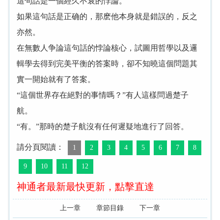
這句話是一個經久不衰的悖論。
如果這句話是正确的，那麽他本身就是錯誤的，反之
亦然。
在無數人争論這句話的悖論核心，試圖用哲學以及邏
輯學去得到完美平衡的答案時，卻不知曉這個問題其
實一開始就有了答案。
“這個世界存在絕對的事情嗎？”有人這樣問過楚子
航。
“有。”那時的楚子航沒有任何遲疑地進行了回答。
請分頁閱讀：
1
2
3
4
5
6
7
8
9
10
11
12
神通者最新最快更新，點擊直達
上一章
章節目錄
下一章