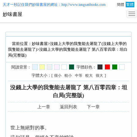
天才一秒記住我們
妙味書屋
的網址：http://www.tangsanbooks.com
簡體
繁體
妙味書屋
當前位置：
妙味書屋
>
沒錢上大學的我隻能去屠龍了(沒錢上大學的
我隻能去屠龍了)
>沒錢上大學的我隻能去屠龍了 第八百零四章：坦白
局(完整版)
閱讀背景：
字體顔色：
字體大小：[
]
很小
較小
中等
較大
很大
沒錢上大學的我隻能去屠龍了 第八百零四章：坦
白局(完整版)
上一章
返回列表
下一章
世上無絕對的事。