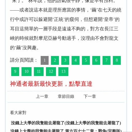
“來了。”林年說，他的語氣很平靜，像是早有預料。
——或者說這本就是理所應當的事情，‘繭’在七天的繞
行中或許可以躲避開‘正統’的窺伺，但想避開‘皇帝’的
耳目這簡單的一層手段是遠遠不夠的，對方在長江三
峽的時候就對摩尼亞赫号動過手，沒理由不會對龍文
的‘繭’沒興趣。
請分頁閱讀：
1
2
3
4
5
6
7
8
9
10
11
12
13
神通者最新最快更新，點擊直達
上一章
章節目錄
下一章
看大家對
沒錢上大學的我隻能去屠龍了(沒錢上大學的我隻能去屠龍了)
沒錢上大學的我隻能去屠龍了 第六百七十二章：戰争(完整版)