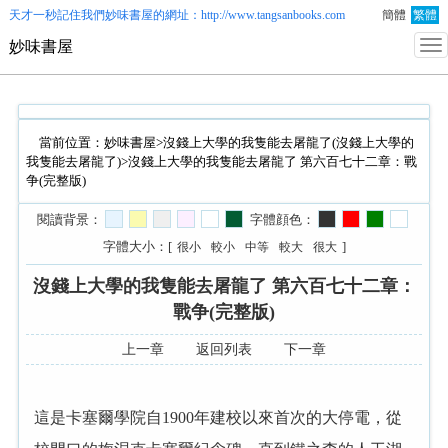
天才一秒記住我們
妙味書屋
的網址：http://www.tangsanbooks.com
簡體
繁體
妙味書屋
當前位置：
妙味書屋
>
沒錢上大學的我隻能去屠龍了(沒錢上大學的
我隻能去屠龍了)
>沒錢上大學的我隻能去屠龍了 第六百七十二章：戰
争(完整版)
閱讀背景：
字體顔色：
字體大小：[
]
很小
較小
中等
較大
很大
沒錢上大學的我隻能去屠龍了 第六百七十二章：
戰争(完整版)
上一章
返回列表
下一章
這是卡塞爾學院自1900年建校以來首次的大停電，從