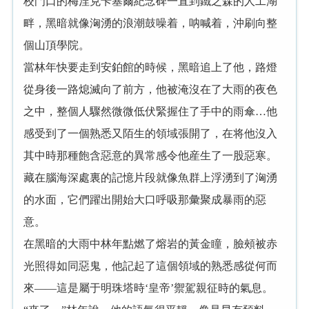
校門口的梅涅克卡塞爾紀念碑一直到鐵之森的人工湖
畔，黑暗就像洶湧的浪潮鼓噪着，呐喊着，沖刷向整
個山頂學院。
當林年快要走到安鉑館的時候，黑暗追上了他，路燈
從身後一路熄滅向了前方，他被淹沒在了大雨的夜色
之中，整個人驟然微微低伏緊握住了手中的雨傘…他
感受到了一個熟悉又陌生的領域張開了，在将他沒入
其中時那種飽含惡意的異常感令他産生了一股惡寒。
藏在腦海深處裏的記憶片段就像魚群上浮湧到了洶湧
的水面，它們躍出開始大口呼吸那彙聚成暴雨的惡
意。
在黑暗的大雨中林年點燃了熔岩的黃金瞳，臉頰被赤
光照得如同惡鬼，他記起了這個領域的熟悉感從何而
來——這是屬于明珠塔時‘皇帝’禦駕親征時的氣息。