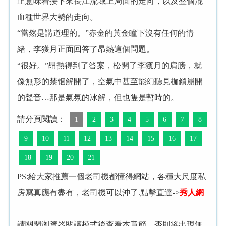
正意味着接下來長江流域上局面的走向，以及整個混
血種世界大勢的走向。
“當然是講道理的。”赤金的黃金瞳下沒有任何的情
緒，李獲月正面回答了昂熱這個問題。
“很好。”昂熱得到了答案，松開了李獲月的肩膀，就
像無形的禁锢解開了，空氣中甚至能幻聽見枷鎖崩開
的聲音…那是氣氛的冰解，但也隻是暫時的。
請分頁閱讀：
1
2
3
4
5
6
7
8
9
10
11
12
13
14
15
16
17
18
19
20
21
PS:給大家推薦一個老司機都懂得網站，各種大尺度私
房寫真應有盡有，老司機可以沖了.點擊直達->
秀人網
請關閉浏覽器閱讀模式後查看本章節，否則将出現無