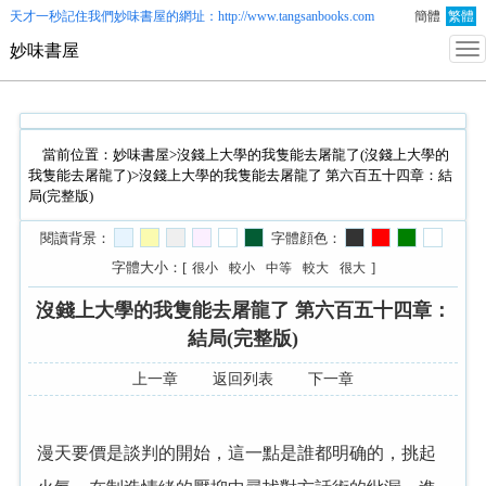
天才一秒記住我們
妙味書屋
的網址：http://www.tangsanbooks.com
簡體
繁體
妙味書屋
當前位置：
妙味書屋
>
沒錢上大學的我隻能去屠龍了(沒錢上大學的
我隻能去屠龍了)
>沒錢上大學的我隻能去屠龍了 第六百五十四章：結
局(完整版)
閱讀背景：
字體顔色：
字體大小：[
]
很小
較小
中等
較大
很大
沒錢上大學的我隻能去屠龍了 第六百五十四章：
結局(完整版)
上一章
返回列表
下一章
漫天要價是談判的開始，這一點是誰都明确的，挑起