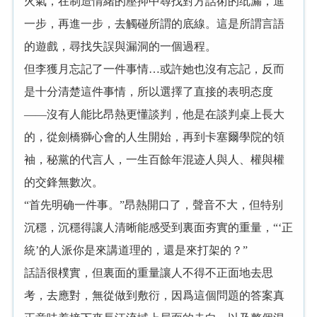
火氣，在制造情緒的壓抑中尋找對方話術的纰漏，進
一步，再進一步，去觸碰所謂的底線。這是所謂言語
的遊戲，尋找失誤與漏洞的一個過程。
但李獲月忘記了一件事情…或許她也沒有忘記，反而
是十分清楚這件事情，所以選擇了直接的表明态度
——沒有人能比昂熱更懂談判，他是在談判桌上長大
的，從劍橋獅心會的人生開始，再到卡塞爾學院的領
袖，秘黨的代言人，一生百餘年混迹人與人、權與權
的交鋒無數次。
“首先明确一件事。”昂熱開口了，聲音不大，但特别
沉穩，沉穩得讓人清晰能感受到裏面夯實的重量，“‘正
統’的人派你是來講道理的，還是來打架的？”
話語很樸實，但裏面的重量讓人不得不正面地去思
考，去應對，無從做到敷衍，因爲這個問題的答案真