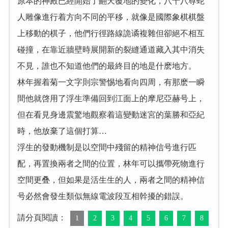
原本的神殿已經開始了翻天覆地的變化，八十八尊蛇
人雕像進行着方向不同的平移，就像是國際象棋棋盤
上移動的棋子，他們行徑路線詭谲複雜但卻絕不相互
碰撞，在靠近牆壁時展開新的裂縫通道藏入其中消失
不見，誰也不知道他們的最終目的地是什麽地方。
林年握着菊一文字則宗警惕地看向四周，有那麽一瞬
間他就啓用了浮生準備回到江面上的摩尼亞赫号上，
但在看見身邊震驚地觀察着這變動迷宮的葉勝和亞紀
時，他放棄了這個打算…
浮生的發動機制是以空間中殘留的精神信号進行匹
配，再置換兩者之間的位置，林年可以攜帶死物進行
空間更叠，但如果是活生生的人，兩者之間的精神信
号必然會發生類似無線電波段互相幹擾的錯誤。
請分頁閱讀：
1
2
3
4
5
6
7
8