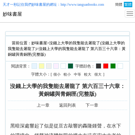
天才一秒記住我們
妙味書屋
的網址：http://www.tangsanbooks.com
簡體
繁體
妙味書屋
當前位置：
妙味書屋
>
沒錢上大學的我隻能去屠龍了(沒錢上大學的
我隻能去屠龍了)
>沒錢上大學的我隻能去屠龍了 第六百三十六章：黃
銅罐與青銅匣(完整版)
閱讀背景：
字體顔色：
字體大小：[
]
很小
較小
中等
較大
很大
沒錢上大學的我隻能去屠龍了 第六百三十六章：
黃銅罐與青銅匣(完整版)
上一章
返回列表
下一章
黑暗深處響起了似是從亘古敲響的轟隆鍾聲，在水下