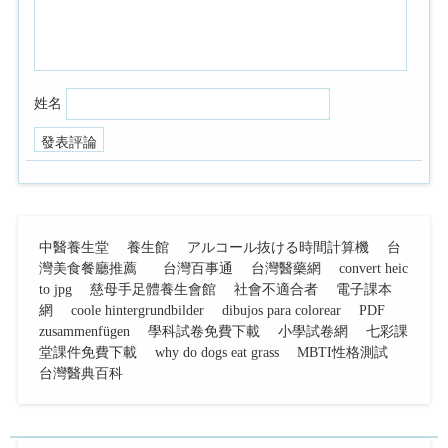
姓名
中醫養生堂
養生館
アルコール抜ける時間計算機
台
灣美食餐廳推薦
台灣百事通
台灣醫藥網
convert heic
to jpg
慈母手足體養生會館
社會不適合者
電子課本
網
coole hintergrundbilder
dibujos para colorear
PDF
zusammenfügen
學科試卷免費下載
小學試卷網
七彩課
堂課件免費下載
why do dogs eat grass
MBTI性格測試
台灣醫典百科