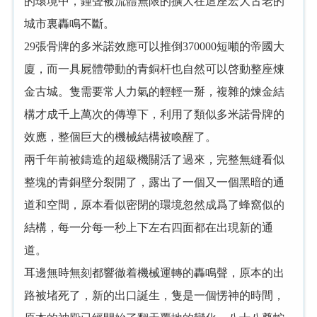
的環境中，鍾聲被流體無限的擴大在這座宏大古老的
城市裏轟鳴不斷。
29張骨牌的多米諾效應可以推倒370000短噸的帝國大
廈，而一具屍體帶動的青銅杆也自然可以啓動整座煉
金古城。隻需要常人力氣的輕輕一掰，複雜的煉金結
構才成千上萬次的傳導下，利用了類似多米諾骨牌的
效應，整個巨大的機械結構被喚醒了。
兩千年前被鑄造的超級機關活了過來，完整無縫看似
整塊的青銅壁分裂開了，露出了一個又一個黑暗的通
道和空間，原本看似密閉的環境忽然成爲了蜂窩似的
結構，每一分每一秒上下左右四面都在出現新的通
道。
耳邊無時無刻都響徹着機械運轉的轟鳴聲，原本的出
路被堵死了，新的出口誕生，隻是一個愣神的時間，