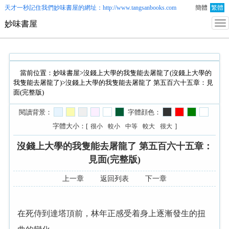
天才一秒記住我們
妙味書屋
的網址：http://www.tangsanbooks.com
簡體
繁體
妙味書屋
當前位置：
妙味書屋
>
沒錢上大學的我隻能去屠龍了(沒錢上大學的
我隻能去屠龍了)
>沒錢上大學的我隻能去屠龍了 第五百六十五章：見
面(完整版)
閱讀背景：
字體顔色：
字體大小：[
]
很小
較小
中等
較大
很大
沒錢上大學的我隻能去屠龍了 第五百六十五章：
見面(完整版)
上一章
返回列表
下一章
在死侍到達塔頂前，林年正感受着身上逐漸發生的扭