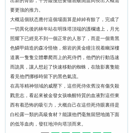
出新的骨節，十分緩慢想要徹底破開血肉長出大概需
要更強的推力。
大概這個狀态應付這個場面算是綽綽有餘了，完成了
一切異化後的林年站在明珠塔頂端的護欄邊上，月光
照耀下已經見不到一個正常的人形了，而是一個青黑
色鱗甲鑄造的森冷怪物，熔岩的黃金瞳注視着幽深樓
道裏一隻隻立體攀爬而上的死侍們，他們的行動迅速
而詭異，讓人想起了快速移動的蜘蛛，在陰影裏隻能
看見他們挪移時留下的黑色氣流。
在高等精神領域的威壓下，這些死侍依舊沒有傷失殺
戮意志，看起來被金發女孩喚醒特質的血液對這些東
西有着恐怖的吸引力，大概自己在這些死侍眼裏得是
白松露一類的高級食材？能讓他們毫無留戀地抛下面
的低等血肉，發狂地沖向塔頂而來。