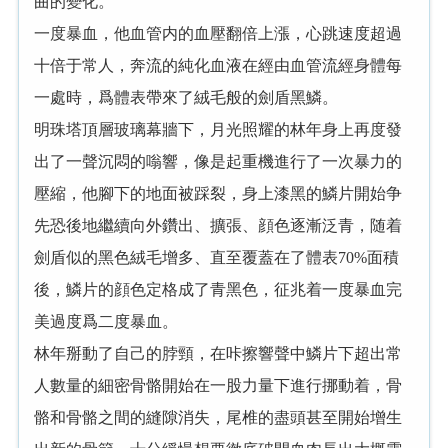
曲的變化。
一度暴血，他血管内的血壓翻倍上漲，心跳速度超過
十倍于常人，奔流的純化血液在經由血管流經身體每
一處時，爲體表帶來了絨毛般的劍盾黑鱗。
明珠塔頂層玻璃幕牆下，月光照耀的林年身上再度發
出了一聲沉悶的嗡響，像是起重機進行了一次暴力的
壓縮，他腳下的地面被踩裂，身上漆黑的鱗片開始争
先恐後地繼續向外鑽出、擴張、顔色逐漸泛青，随着
劍盾似的黑色絨毛增多、直至覆蓋在了體表70%面積
後，鱗片的顔色定格成了青黑色，征兆着一度暴血完
美過度爲二度暴血。
林年掰動了自己的脖頸，在咔擦響聲中鱗片下超出常
人數量的細密骨骼開始在一股力量下進行挪動着，骨
骼和骨骼之間的縫隙消失，尾椎的盡頭甚至開始增生