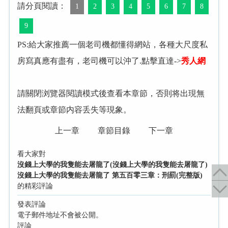
請分頁閱讀：
1
2
3
4
5
6
7
8
9
PS:給大家推薦一個老司機都懂得網站，各種大尺度私
房寫真應有盡有，老司機可以沖了.點擊直達->
秀人網
請關閉浏覽器閱讀模式後查看本章節，否則将出現無
法翻頁或章節内容丢失等現象。
上一章
章節目錄
下一章
看大家對
沒錢上大學的我隻能去屠龍了(沒錢上大學的我隻能去屠龍了)
沒錢上大學的我隻能去屠龍了 第五百零三章：刑罰(完整版)
的精彩評論
發表評論
電子郵件地址不會被公開。
評論