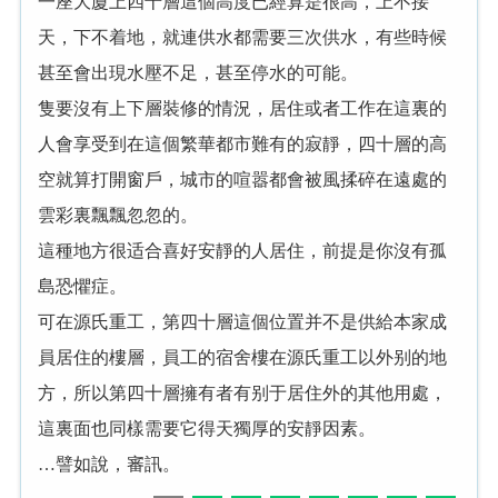
一座大廈上四十層這個高度已經算是很高，上不接
天，下不着地，就連供水都需要三次供水，有些時候
甚至會出現水壓不足，甚至停水的可能。
隻要沒有上下層裝修的情況，居住或者工作在這裏的
人會享受到在這個繁華都市難有的寂靜，四十層的高
空就算打開窗戶，城市的喧嚣都會被風揉碎在遠處的
雲彩裏飄飄忽忽的。
這種地方很适合喜好安靜的人居住，前提是你沒有孤
島恐懼症。
可在源氏重工，第四十層這個位置并不是供給本家成
員居住的樓層，員工的宿舍樓在源氏重工以外别的地
方，所以第四十層擁有者有别于居住外的其他用處，
這裏面也同樣需要它得天獨厚的安靜因素。
…譬如說，審訊。