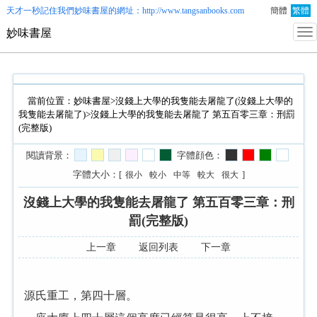
天才一秒記住我們
妙味書屋
的網址：http://www.tangsanbooks.com
簡體
繁體
妙味書屋
當前位置：
妙味書屋
>
沒錢上大學的我隻能去屠龍了(沒錢上大學的
我隻能去屠龍了)
>沒錢上大學的我隻能去屠龍了 第五百零三章：刑罰
(完整版)
閱讀背景：
字體顔色：
字體大小：[
]
很小
較小
中等
較大
很大
沒錢上大學的我隻能去屠龍了 第五百零三章：刑
罰(完整版)
上一章
返回列表
下一章
源氏重工，第四十層。