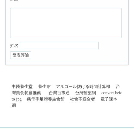
姓名
中醫養生堂
養生館
アルコール抜ける時間計算機
台
灣美食餐廳推薦
台灣百事通
台灣醫藥網
convert heic
to jpg
慈母手足體養生會館
社會不適合者
電子課本
網