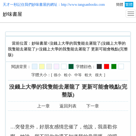
天才一秒記住我們
妙味書屋
的網址：http://www.tangsanbooks.com
簡體
繁體
妙味書屋
當前位置：
妙味書屋
>
沒錢上大學的我隻能去屠龍了(沒錢上大學的
我隻能去屠龍了)
>沒錢上大學的我隻能去屠龍了 更新可能會晚點(完整
版)
閱讀背景：
字體顔色：
字體大小：[
]
很小
較小
中等
較大
很大
沒錢上大學的我隻能去屠龍了 更新可能會晚點(完
整版)
上一章
返回列表
下一章
…突發意外，好朋友感情悲催了，他說，我喜歡你