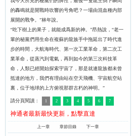
我今天所見的秘黨們的脾性，最後一隻龍王倒下瞬間
的轟鳴就是開戰時吹響的号角吧？一場由混血種内部
展開的戰争。”林年說。
“吃下樹上的果子，就能成爲新的神。”昂熱說，“老一
輩的秘黨們用生命在複蘇的龍族手中拖延出了時代進
步的時間，大航海時代、第一次工業革命，第二次工
業革命，從蒸汽到電氣，再到如今的第三次科技革
命，人類已經開始探索宇宙了，那是就連龍族都未曾
抵達的地方，我們有理由站在空天飛機、宇宙航空站
裏，位于地球的上方俯視那群古朽的神明。”
請分頁閱讀：
1
2
3
4
5
6
7
神通者最新最快更新，點擊直達
上一章
章節目錄
下一章