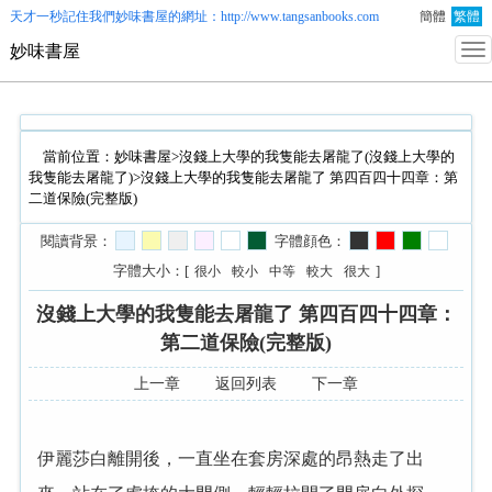
天才一秒記住我們
妙味書屋
的網址：http://www.tangsanbooks.com
簡體
繁體
妙味書屋
當前位置：
妙味書屋
>
沒錢上大學的我隻能去屠龍了(沒錢上大學的
我隻能去屠龍了)
>沒錢上大學的我隻能去屠龍了 第四百四十四章：第
二道保險(完整版)
閱讀背景：
字體顔色：
字體大小：[
]
很小
較小
中等
較大
很大
沒錢上大學的我隻能去屠龍了 第四百四十四章：
第二道保險(完整版)
上一章
返回列表
下一章
伊麗莎白離開後，一直坐在套房深處的昂熱走了出