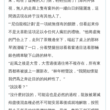
來，站在了虛掩的大門側，輕輕拉開了門扉向外探
視，無人的走廊上隻有窗外的一縷白日斜陽灑進，這
間酒店現在終于沒有其他人了。
“‘尼伯龍根計劃’是一項絕無僅有的饋贈，但看起來你
不是太喜歡這項足以令任何人瘋狂的禮物。”他将虛掩
的門合上了，走到了茶幾邊坐下，端起了桌上的那杯
琴酒淺嘬了一口，分着雙腿扭頭看着窗邊目送着那輛
銀色轎車駛下山路的林年。
“起風之後是大雪，大雪過後過往将不複存在，所有東
西都将被披上一層新衣。”林年輕聲說，“我開始懷疑
我們爲之奔赴目的的純粹性了。”
“說說看？”
“沒什麽好說的，可能這也是必然的過程，龍族被屠滅
殆盡後混血種必然不可能安居幕後或就地解散，按照