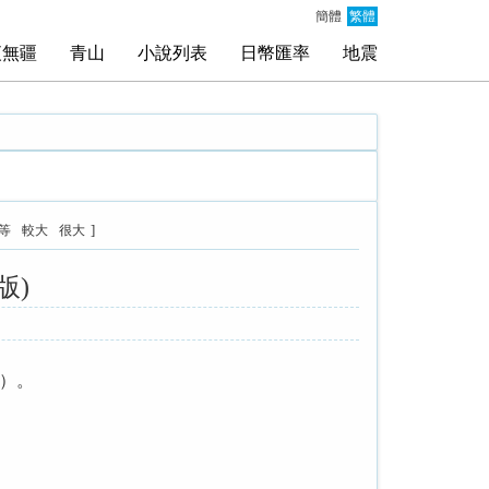
簡體
繁體
夜無疆
青山
小說列表
日幣匯率
地震
]
等
較大
很大
版)
）。