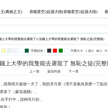
王(萬相之王)
吞噬星空2起源大陸(吞噬星空2起源大陸)
錢上大學的我隻能去屠龍了)
>沒錢上大學的我隻能去屠龍了 無恥之徒(完整版)
字體顔色：
字體大小：[
很小
較小
中
錢上大學的我隻能去屠龍了 無恥之徒(完整
上一章
返回列表
下一章
，因爲明天最後一天了，我想求月票（理不直氣有那麽一丁點壯
票拿了（蒙混過關）。
正在手打中，請稍等片刻，
更新！