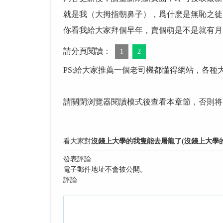
就是我（大拇指朝鼻子），爲什麽是無恥之徒
你看我給大家拜個早年，賣個萌是不是就有月
請分頁閱讀：
1
2
PS:給大家推薦一個老司機都懂得網站，各種
請關閉浏覽器閱讀模式後查看本章節，否則将
看大家對
沒錢上大學的我隻能去屠龍了(沒錢上大學的
發表評論
電子郵件地址不會被公開。
評論