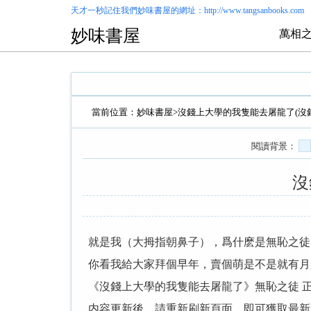
天才一秒記住我們
妙味書屋
的網址：http://www.tangsanbooks.com
妙味書屋
萬相之
當前位置：
妙味書屋
>
沒錢上大學的我隻能去屠龍了(沒
閱讀背景：
沒
就是我（大拇指朝鼻子），爲什麽是無恥之徒
你看我給大家拜個早年，賣個萌是不是就有月
《沒錢上大學的我隻能去屠龍了》無恥之徒 
内容更新後，請重新刷新頁面，即可獲取最新