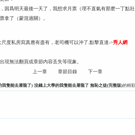
，因爲明天最後一天了，我想求月票（理不直氣有那麽一丁點壯
票拿了（蒙混過關）。
大尺度私房寫真應有盡有，老司機可以沖了.點擊直達->
秀人網
出現無法翻頁或章節内容丢失等現象。
上一章
章節目錄
下一章
我隻能去屠龍了) 沒錢上大學的我隻能去屠龍了 無恥之徒(完整版)
的精