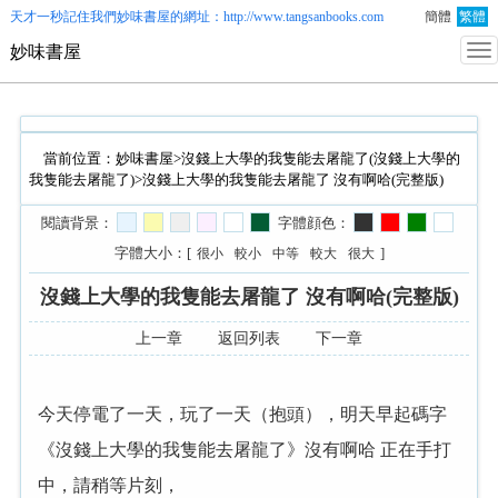
天才一秒記住我們
妙味書屋
的網址：http://www.tangsanbooks.com
簡體
繁體
妙味書屋
當前位置：
妙味書屋
>
沒錢上大學的我隻能去屠龍了(沒錢上大學的
我隻能去屠龍了)
>沒錢上大學的我隻能去屠龍了 沒有啊哈(完整版)
閱讀背景：
字體顔色：
字體大小：[
]
很小
較小
中等
較大
很大
沒錢上大學的我隻能去屠龍了 沒有啊哈(完整版)
上一章
返回列表
下一章
今天停電了一天，玩了一天（抱頭），明天早起碼字
《沒錢上大學的我隻能去屠龍了》沒有啊哈 正在手打
中，請稍等片刻，