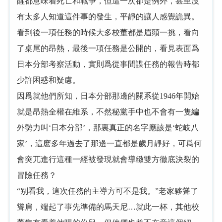
醒都意味着死亡和戰争，但這一次卻是例外，甚至沒
有太多人知道這件事的發生，平靜的讓人感覺詭異。
看到後一項任務的時候大多校董都是眉頭一挑，看向
了桌尾的昂熱，最後一項任務是公開的，看見表面爲
日本分部考察活動，實則爲從事間諜任務的報告時都
少許困惑和疑慮。
因爲就他們所知，日本分部那邊的關系從1946年開始
就是昂熱全權在維系，不然秘黨手中也不會有一隻編
外勢力叫‘日本分部’，那裏真正的名字應該是‘蛇岐八
家’，這麽多年過去了那邊一直都是歲月靜好，可爲何
會突兀進行這種一經被發現就會導緻雙方徹底決裂的
冒險任務？
“别看我，這次任務的主導方可不是我。”老家夥聳了
聳肩，端起了事先準備的馬天尼…就此一杯，其他校