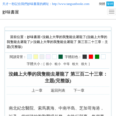
天才一秒記住我們
妙味書屋
的網址：http://www.tangsanbooks.com
簡體
繁體
妙味書屋
當前位置：
妙味書屋
>
沒錢上大學的我隻能去屠龍了(沒錢上大學的
我隻能去屠龍了)
>沒錢上大學的我隻能去屠龍了 第三百二十三章：主
題(完整版)
閱讀背景：
字體顔色：
字體大小：[
]
很小
較小
中等
較大
很大
沒錢上大學的我隻能去屠龍了 第三百二十三章：
主題(完整版)
上一章
返回列表
下一章
南北紀念醫院、索馬裏海、中南半島、芝加哥海港，