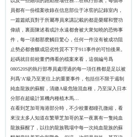
以及一些細瑣的跑勤壓場任務…在執行部裏，每個專
員都有一份檔案收錄在信息部位于冰窖的記錄室内，
一篇篇紙頁對于所屬專員來講記載的都是榮耀和豐功
偉績，裏面陳述着或許永遠都會被大衆知曉的恐怖事
件，每一項都那麽觸目驚心，任何一件沒有被成功阻
止勢必都會釀成惡劣性質不下于911事件的可怕後果。
起碼就目前校董們傳看的檔案來看，這個編号爲
080520S的執行部專員處理過的每一項任務都是足以被
列爲‘A’級乃至更往上的重要事件，包括但不限于遏制
純血龍族的蘇醒，清繳A級危險混血種，乃至深入日本
分部在超級計算機内種植木馬…
在看到芝加哥海港部分時，不少校董都瞳孔微縮，看
來沒太多人知道在繁華芝加哥的某一夜裏有一隻純血
龍族蘇醒了，以往的龍族戰場中每一次純血龍族的蘇