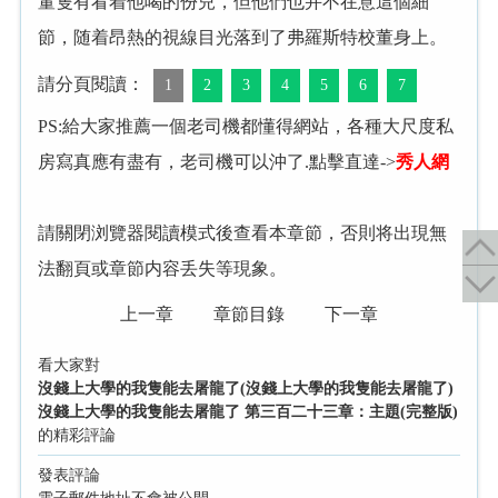
董隻有看着他喝的份兒，但他們也并不在意這個細
節，随着昂熱的視線目光落到了弗羅斯特校董身上。
請分頁閱讀：
1
2
3
4
5
6
7
PS:給大家推薦一個老司機都懂得網站，各種大尺度私
房寫真應有盡有，老司機可以沖了.點擊直達->
秀人網
請關閉浏覽器閱讀模式後查看本章節，否則将出現無
法翻頁或章節内容丢失等現象。
上一章
章節目錄
下一章
看大家對
沒錢上大學的我隻能去屠龍了(沒錢上大學的我隻能去屠龍了)
沒錢上大學的我隻能去屠龍了 第三百二十三章：主題(完整版)
的精彩評論
發表評論