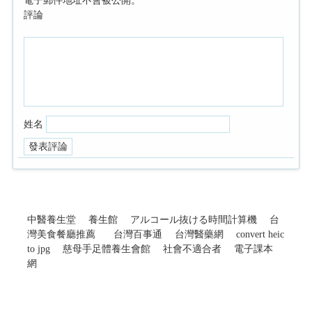
電子郵件地址不會被公開。
評論
姓名
中醫養生堂
養生館
アルコール抜ける時間計算機
台
灣美食餐廳推薦
台灣百事通
台灣醫藥網
convert heic
to jpg
慈母手足體養生會館
社會不適合者
電子課本
網