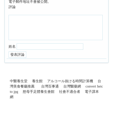
電子郵件地址不會被公開。
評論
姓名
中醫養生堂
養生館
アルコール抜ける時間計算機
台
灣美食餐廳推薦
台灣百事通
台灣醫藥網
convert heic
to jpg
慈母手足體養生會館
社會不適合者
電子課本
網