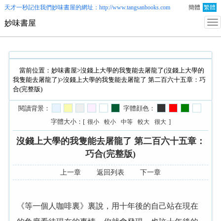
天才一秒記住我們
妙味書屋
的網址：http://www.tangsanbooks.com
簡體
繁體
妙味書屋
當前位置：
妙味書屋
>
沒錢上大學的我隻能去屠龍了(沒錢上大學的
我隻能去屠龍了)
>沒錢上大學的我隻能去屠龍了 第二百六十五章：巧
合(完整版)
閱讀背景：
字體顔色：
字體大小：[
]
很小
較小
中等
較大
很大
沒錢上大學的我隻能去屠龍了 第二百六十五章：
巧合(完整版)
上一章
返回列表
下一章
《等一個人咖啡裏》裏說，用十年後的自己站在現在