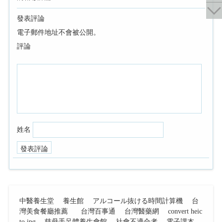
發表評論
電子郵件地址不會被公開。
評論
姓名
中醫養生堂
養生館
アルコール抜ける時間計算機
台
灣美食餐廳推薦
台灣百事通
台灣醫藥網
convert heic
to jpg
慈母手足體養生會館
社會不適合者
電子課本