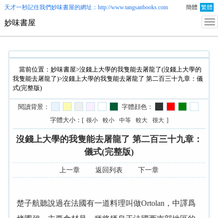
天才一秒記住我們
妙味書屋
的網址：http://www.tangsanbooks.com
簡體
繁體
妙味書屋
當前位置：
妙味書屋
>
沒錢上大學的我隻能去屠龍了(沒錢上大學的
我隻能去屠龍了)
>沒錢上大學的我隻能去屠龍了 第二百三十九章：儀
式(完整版)
閱讀背景：
字體顔色：
字體大小：[
]
很小
較小
中等
較大
很大
沒錢上大學的我隻能去屠龍了 第二百三十九章：
儀式(完整版)
上一章
返回列表
下一章
楚子航聽說過在法國有一道料理叫做Ortolan，中譯爲