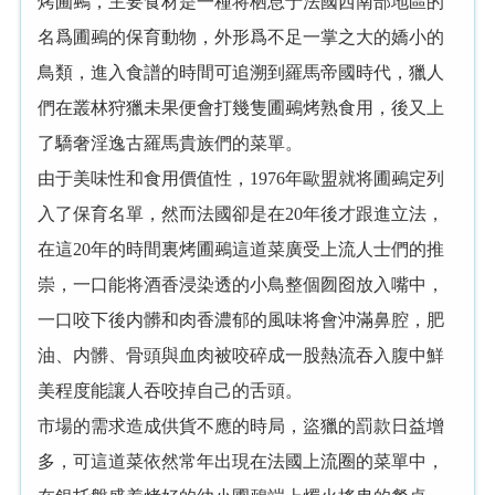
烤圃鵐，主要食材是一種将栖息于法國西南部地區的
名爲圃鵐的保育動物，外形爲不足一掌之大的嬌小的
鳥類，進入食譜的時間可追溯到羅馬帝國時代，獵人
們在叢林狩獵未果便會打幾隻圃鵐烤熟食用，後又上
了驕奢淫逸古羅馬貴族們的菜單。
由于美味性和食用價值性，1976年歐盟就将圃鵐定列
入了保育名單，然而法國卻是在20年後才跟進立法，
在這20年的時間裏烤圃鵐這道菜廣受上流人士們的推
崇，一口能将酒香浸染透的小鳥整個囫囵放入嘴中，
一口咬下後内髒和肉香濃郁的風味将會沖滿鼻腔，肥
油、内髒、骨頭與血肉被咬碎成一股熱流吞入腹中鮮
美程度能讓人吞咬掉自己的舌頭。
市場的需求造成供貨不應的時局，盜獵的罰款日益增
多，可這道菜依然常年出現在法國上流圈的菜單中，