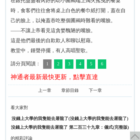
在銀托盤盛着烤好的幼小圃鵐端上燭火搖曳的餐桌
時，食客們往往會将桌上白色的餐巾紙打開，蓋在自
己的臉上，以掩蓋吞吃整個圃鵐時難看的嘴臉。
——不讓上帝看見這貪婪醜陋的嘴臉。
這是他們最後的自欺欺人和聊以慰藉。
教堂中，鍾聲停擺，有人高唱聖歌。
請分頁閱讀：
1
2
3
4
5
6
神通者最新最快更新，點擊直達
上一章
章節目錄
下一章
看大家對
沒錢上大學的我隻能去屠龍了(沒錢上大學的我隻能去屠龍了)
沒錢上大學的我隻能去屠龍了 第二百三十九章：儀式(完整版)
的精彩評論