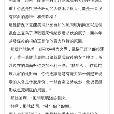
的清晰了起來，能第一時間趕到戰場的人想必在源氏
重工必然是扛把子級别的人物吧？很大可能是一直沒
有露面的源稚生和矢吹櫻？
這種情況下還能笑得那麽自如的風間琉璃簡直就是個
戲台上隻爲了博取觀衆情緒跌宕起伏的瘋子，而林年
越發森冷的視線正是使他賣力歌舞的原因。
“那我們就拖着，輝夜姬機房火災，電梯已經全部停運
了，唯一逃離這裏的出路就是我背後的安全樓道，所
以現在的局面對你更加不利一些。”林年說：“作爲蛇
岐八家的死對頭，你們應該清楚有能力第一個趕來現
場的人會是什麽身份，一旦合圍之勢成形，最後隻能
形成魚死網破的局面。”
“那就破啊。”風間琉璃淺笑着說。
“好啊，那就破啊。”林年點了點頭。