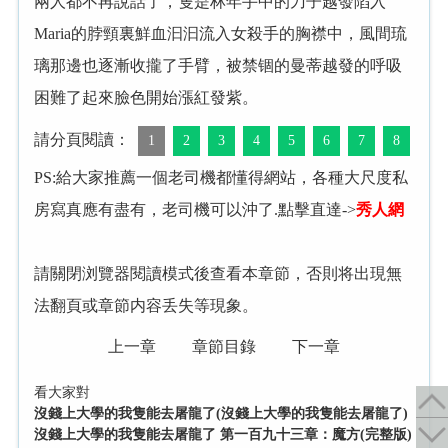
兩人都不再說話了，隻是林年手中的刀子越發陷入
Maria的脖頸裏鮮血汩汩流入女殺手的胸襟中，風間琉
璃那邊也逐漸收攏了手臂，被禁锢的曼蒂越發的呼吸
困難了起來臉色開始漲紅發紫。
請分頁閱讀：
1
2
3
4
5
6
7
8
PS:給大家推薦一個老司機都懂得網站，各種大尺度私
房寫真應有盡有，老司機可以沖了.點擊直達->
秀人網
請關閉浏覽器閱讀模式後查看本章節，否則将出現無
法翻頁或章節内容丢失等現象。
上一章
章節目錄
下一章
看大家對
沒錢上大學的我隻能去屠龍了(沒錢上大學的我隻能去屠龍了)
沒錢上大學的我隻能去屠龍了 第一百九十三章：魔方(完整版)