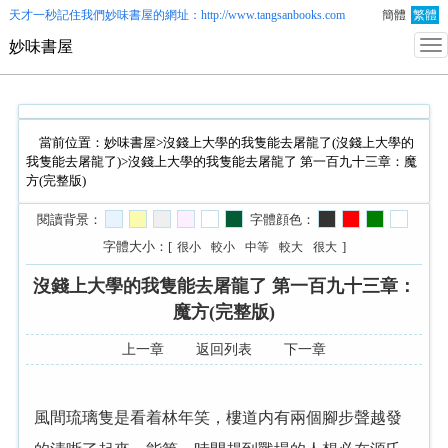
天才一秒記住我們
妙味書屋
的網址：http://www.tangsanbooks.com
簡體
繁體
妙味書屋
當前位置：
妙味書屋
>
沒錢上大學的我隻能去屠龍了(沒錢上大學的
我隻能去屠龍了)
>沒錢上大學的我隻能去屠龍了 第一百九十三章：魔
方(完整版)
閱讀背景：
字體顔色：
字體大小：[
]
很小
較小
中等
較大
很大
沒錢上大學的我隻能去屠龍了 第一百九十三章：
魔方(完整版)
上一章
返回列表
下一章
風間琉璃隻是看着林年笑，樓道内有兩個腳步聲越發