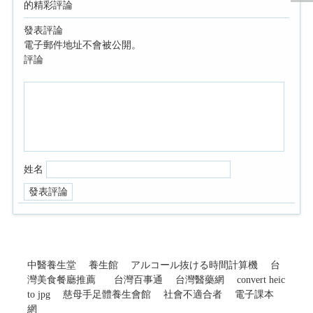
的精彩評論
發表評論
電子郵件地址不會被公開。
評論
姓名
中醫養生堂
養生館
アルコール抜ける時間計算機
台
灣美食餐廳推薦
台灣百事通
台灣醫藥網
convert heic
to jpg
慈母手足體養生會館
社會不適合者
電子課本
網