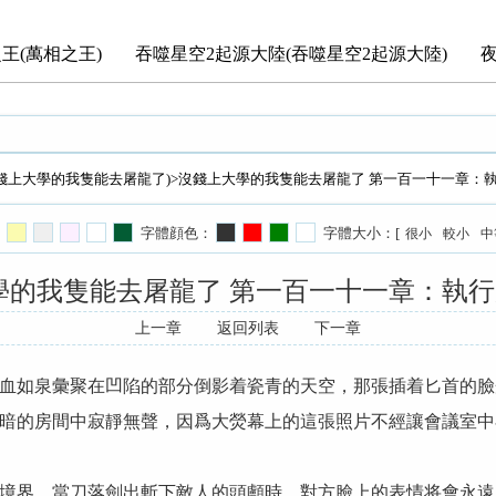
王(萬相之王)
吞噬星空2起源大陸(吞噬星空2起源大陸)
錢上大學的我隻能去屠龍了)
>沒錢上大學的我隻能去屠龍了 第一百一十一章：執
字體顔色：
字體大小：[
很小
較小
中
學的我隻能去屠龍了 第一百一十一章：執行局
上一章
返回列表
下一章
血如泉彙聚在凹陷的部分倒影着瓷青的天空，那張插着匕首的臉
暗的房間中寂靜無聲，因爲大熒幕上的這張照片不經讓會議室中
境界，當刀落劍出斬下敵人的頭顱時，對方臉上的表情将會永遠