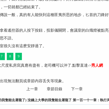
，一切就都已經結束了。
傳說一般，真的有人能快到這種匪夷所思的地步，匕首的刀鋒好
拿着遙控器的人按下按鈕，投影儀關閉，會議室的白熾燈被點亮
思不語。
室很久沒有這麽安靜過了。
7
8
9
大尺度私房寫真應有盡有，老司機可以沖了.點擊直達->
秀人網
出現無法翻頁或章節内容丢失等現象。
上一章
章節目錄
下一章
我隻能去屠龍了) 沒錢上大學的我隻能去屠龍了 第一百一十一章：執行局