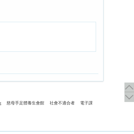
g
慈母手足體養生會館
社會不適合者
電子課