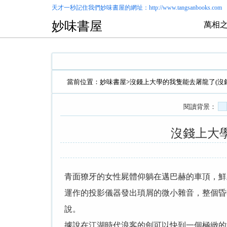
天才一秒記住我們
妙味書屋
的網址：http://www.tangsanbooks.com
妙味書屋
萬相之
當前位置：
妙味書屋
>
沒錢上大學的我隻能去屠龍了(沒
閱讀背景：
沒錢上大
青面獠牙的女性屍體仰躺在邁巴赫的車頂，鮮
運作的投影儀器發出瑣屑的微小雜音，整個昏
說。
據說在江湖時代浪客的劍可以快到一個極緻的