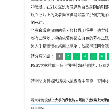
和恐懼，在對方還沒有意識到自己身隕的刹那
現在照片上的死者簡直像是印證了那個荒誕的
的死亡。
坐在會議桌盡頭的男人輕輕擺了擺手，他背後
都有些微妙，視線依舊停留在白色的幕布上沉
男人手指輕輕在桌面上敲擊，他記得這間會議
請分頁閱讀：
1
2
3
4
5
6
PS:給大家推薦一個老司機都懂得網站，各種
請關閉浏覽器閱讀模式後查看本章節，否則将
看大家對
沒錢上大學的我隻能去屠龍了(沒錢上大學的
發表評論