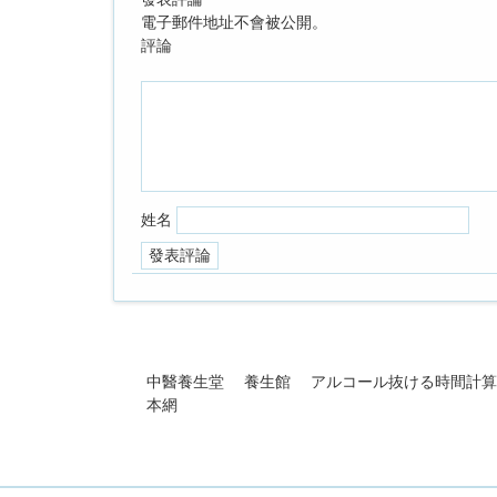
電子郵件地址不會被公開。
評論
姓名
中醫養生堂
養生館
アルコール抜ける時間計算
本網