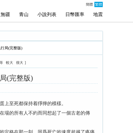
簡體
繁體
夜無疆
青山
小說列表
日幣匯率
地震
行局(完整版)
]
等
較大
很大
(完整版)
蛋上至死都保持着猙獰的模樣。
在場的所有人不約而同想起了一個古老的傳
的定格在那一刻，因爲死亡的速度超越了疼痛