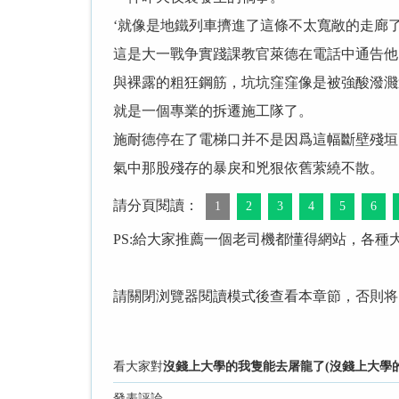
‘就像是地鐵列車擠進了這條不太寬敞的走廊
這是大一戰争實踐課教官萊德在電話中通告他
與裸露的粗狂鋼筋，坑坑窪窪像是被強酸潑濺
就是一個專業的拆遷施工隊了。
施耐德停在了電梯口并不是因爲這幅斷壁殘垣
氣中那股殘存的暴戾和兇狠依舊萦繞不散。
請分頁閱讀：
1
2
3
4
5
6
PS:給大家推薦一個老司機都懂得網站，各種
請關閉浏覽器閱讀模式後查看本章節，否則将
看大家對
沒錢上大學的我隻能去屠龍了(沒錢上大學的
發表評論