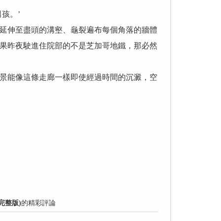
孩。’
延伸至盡頭的溝壑、龜裂遍布每個角落的牆體
果昨夜駛進住院部的不是芝加哥地鐵，那必然
景能像這條走廊一樣即使經過時間的沉澱，空
完整版)
的精彩評論