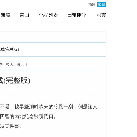
簡體
繁體
夜無疆
青山
小說列表
日幣匯率
地震
成(完整版)
]
等
較大
很大
(完整版)
不暖，被早些湖畔吹來的冷風一刮，倒是讓人
四響的南北紀念醫院門口。
爲某件事。