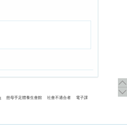
g
慈母手足體養生會館
社會不適合者
電子課