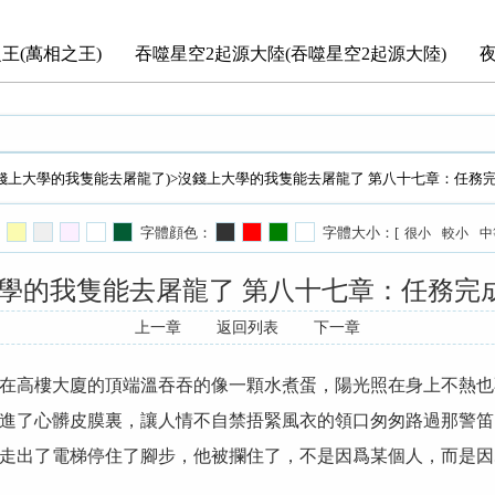
王(萬相之王)
吞噬星空2起源大陸(吞噬星空2起源大陸)
錢上大學的我隻能去屠龍了)
>沒錢上大學的我隻能去屠龍了 第八十七章：任務完
字體顔色：
字體大小：[
很小
較小
中
學的我隻能去屠龍了 第八十七章：任務完成
上一章
返回列表
下一章
在高樓大廈的頂端溫吞吞的像一顆水煮蛋，陽光照在身上不熱也
進了心髒皮膜裏，讓人情不自禁捂緊風衣的領口匆匆路過那警笛
走出了電梯停住了腳步，他被攔住了，不是因爲某個人，而是因