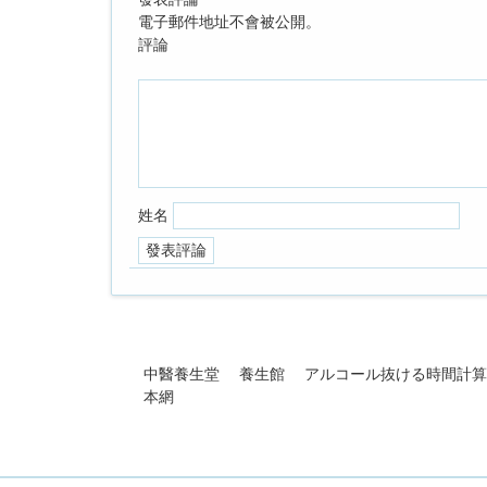
電子郵件地址不會被公開。
評論
姓名
中醫養生堂
養生館
アルコール抜ける時間計算
本網