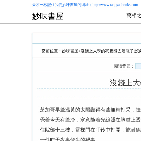
天才一秒記住我們
妙味書屋
的網址：http://www.tangsanbooks.com
妙味書屋
萬相之
當前位置：
妙味書屋
>
沒錢上大學的我隻能去屠龍了(沒
閱讀背景：
沒錢上大
芝加哥早些溫黃的太陽顯得有些無精打采，挂
覺着今天有些冷，寒意随着光線照在胸膛上透
住院部十三樓，電梯門在叮鈴中打開，施耐德
一件昨天夜裏發生的禍事。