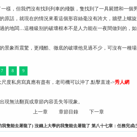
了一樣，但我們沒有找到列車的殘骸，隻找到了一具屍體和一個男
的原話，就現在的情況來看這個形容絲毫沒有誇大，牆壁上螺旋
過的地闆…這種級别的破壞根本不是人力能在一夜間做到的，如
的景象而震驚，更殘酷、徹底的破壞他見過不少，可沒有一種場
7
8
9
大尺度私房寫真應有盡有，老司機可以沖了.點擊直達->
秀人網
出現無法翻頁或章節内容丢失等現象。
上一章
章節目錄
下一章
我隻能去屠龍了) 沒錢上大學的我隻能去屠龍了 第八十七章：任務完成(