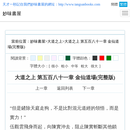
天才一秒記住我們
妙味書屋
的網址：http://www.tangsanbooks.com
簡體
繁體
妙味書屋
當前位置：
妙味書屋
>
大道之上
>大道之上 第五百八十一章 金仙道
場(完整版)
閱讀背景：
字體顔色：
字體大小：[
]
很小
較小
中等
較大
很大
大道之上 第五百八十一章 金仙道場(完整版)
上一章
返回列表
下一章
“但是鏟除天庭走狗，不是比對混元道經的領悟，而是
實力！”
伍觀雲飛身而起，向陳實沖去，阻止陳實斬斷其他鎖