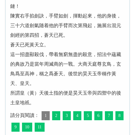
鏈！
陳實右手掐劍訣，手臂如劍，揮動起來，他的身後，
三十六道劍氣随着他的手臂而次第飛起，施展出混元
劍經的第四招，蒼天已死。
蒼天已死黃天立。
這一招盡顯殺伐，帶着無窮無盡的殺意，招法中蘊藏
的典故乃是當年周滅商的一戰。大商天庭尊玄鳥，玄
鳥爲至高神，稱之爲蒼天。後世的昊天玉帝稱作黃
天、皇天。
所謂皇（黃）天後土指的便是昊天玉帝與四禦中的後
土皇地祇。
請分頁閱讀：
1
2
3
4
5
6
7
8
9
10
11