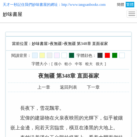
天才一秒記住我們
妙味書屋
的網址：http://www.tangsanbooks.com
簡體
繁體
妙味書屋
當前位置：
妙味書屋
>
夜無疆
>夜無疆 第348章 直面崔家
閱讀背景：
字體顔色：
字體大小：[
]
很小
較小
中等
較大
很大
夜無疆 第348章 直面崔家
上一章
返回列表
下一章
長夜下，雪花飄零。
宏偉的建築物在火泉夜映照的光輝下，似乎被鑲
嵌上金邊，宛若天宮臨世，橫亘在漆黑的大地上。