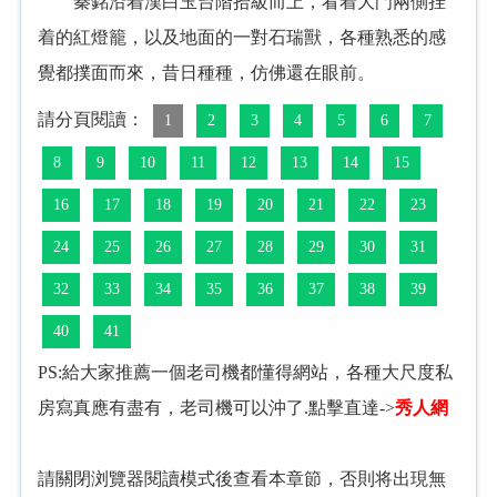
秦銘沿着漢白玉台階拾級而上，看着大門兩側挂
着的紅燈籠，以及地面的一對石瑞獸，各種熟悉的感
覺都撲面而來，昔日種種，仿佛還在眼前。
請分頁閱讀：
1
2
3
4
5
6
7
8
9
10
11
12
13
14
15
16
17
18
19
20
21
22
23
24
25
26
27
28
29
30
31
32
33
34
35
36
37
38
39
40
41
PS:給大家推薦一個老司機都懂得網站，各種大尺度私
房寫真應有盡有，老司機可以沖了.點擊直達->
秀人網
請關閉浏覽器閱讀模式後查看本章節，否則将出現無