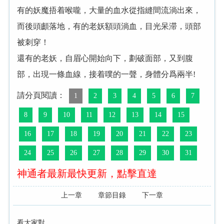
有的妖魔捂着喉嚨，大量的血水從指縫間流淌出來，
而後頭顱落地，有的老妖額頭淌血，目光呆滞，頭部
被刺穿！
還有的老妖，自眉心開始向下，劃破面部，又到腹
部，出現一條血線，接着噗的一聲，身體分爲兩半!
請分頁閱讀：
1
2
3
4
5
6
7
8
9
10
11
12
13
14
15
16
17
18
19
20
21
22
23
24
25
26
27
28
29
30
31
神通者最新最快更新，點擊直達
上一章
章節目錄
下一章
看大家對