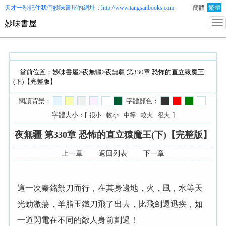
天才一秒記住我們
妙味書屋
的網址：http://www.tangsanbooks.com
簡體
繁體
妙味書屋
當前位置：
妙味書屋
>
夜無疆
>夜無疆 第330章 恐怖的直立猿魔王
(下)【完整版】
閱讀背景：
字體顔色：
字體大小：[
]
很小
較小
中等
較大
很大
夜無疆 第330章 恐怖的直立猿魔王(下)【完整版】
上一章
返回列表
下一章
這一次秦銘禦刀而行，在其身邊地，火，風，水等天
光勁激蕩，羊脂玉鐵刀飛了出去，比飛劍還迅疾，如
一道閃電在不同的敵人身前劃過！