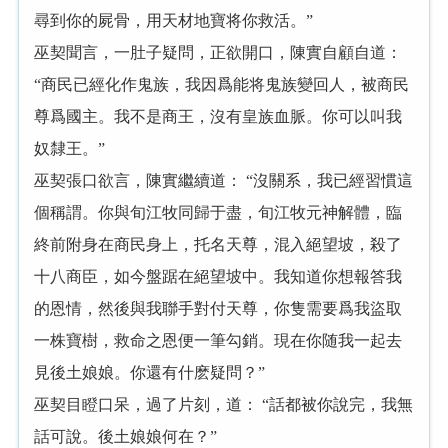
尋到你的屍骨，用天材地寶将你救活。”
巫契聞言，一肚子疑問，正欲開口，陳實自顧自道：
“商民已經化作鬼族，我因爲能将鬼族變回人，被商民
尊爲國主。我不是商王，沒有皇族血脈。你可以叫我
奴隸王。”
巫契張口欲言，陳實繼續道： “沒關系，我已經習慣這
個稱謂。你與旬江牧同歸于盡，旬江牧元神解體，臨
終前附身在商民身上，托名天尊，混入絕望坡，殺了
十八商臣，如今盤踞在絕望坡中。我知道你想報答我
的恩情，然後與我聯手對付天尊，你隻需要爲我盜取
一株寶樹，救命之恩便一筆勾銷。現在你随我一起去
見後土娘娘。你還有什麽疑問？”
巫契目瞪口呆，過了片刻，道： “話都被你說完，我無
話可說。後土娘娘何在？”