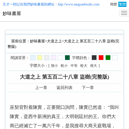
天才一秒記住我們
妙味書屋
的網址：http://www.tangsanbooks.com
簡體
繁體
妙味書屋
當前位置：
妙味書屋
>
大道之上
>大道之上 第五百二十八章 盜樹(完
整版)
閱讀背景：
字體顔色：
字體大小：[
]
很小
較小
中等
較大
很大
大道之上 第五百二十八章 盜樹(完整版)
上一章
返回列表
下一章
巫契背對着陳實，正要開口詢問，陳實已然道： “我叫
陳實，是西牛新洲的真王，大明朝廷封的王。你們大
商已經滅亡了一萬六千年，是我搜尋大商天庭戰場，