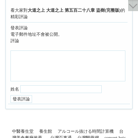
看大家對
大道之上 大道之上 第五百二十八章 盜樹(完整版)
的
精彩評論
發表評論
電子郵件地址不會被公開。
評論
姓名
中醫養生堂
養生館
アルコール抜ける時間計算機
台
灣美食餐廳推薦
台灣百事通
台灣醫藥網
convert heic