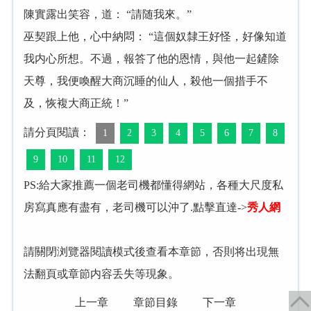
陳實露出笑容，道： “請随我來。”
巫契跟上他，心中納悶： “這個奴隸王好怪，好像知道
我内心所想。不過，報答了他的恩情，與他一起鏟除
天尊，我便喚醒大商沉睡的仙人，殺他一個措手不
及，恢複大商正統！”
請分頁閱讀：
1
2
3
4
5
6
7
8
9
10
11
12
PS:給大家推薦一個老司機都懂得網站，各種大尺度私
房寫真應有盡有，老司機可以沖了.點擊直達->
秀人網
請關閉浏覽器閱讀模式後查看本章節，否則将出現無
法翻頁或章節内容丢失等現象。
上一章
章節目錄
下一章