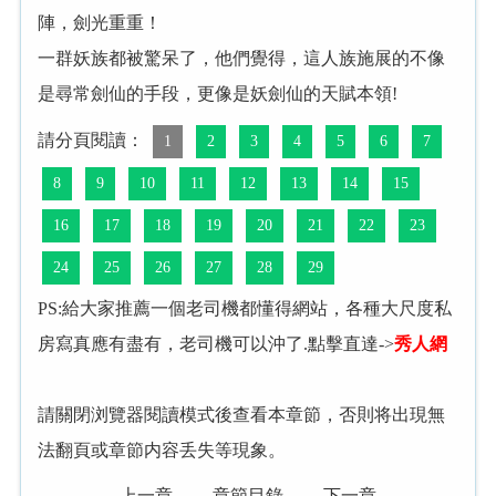
陣，劍光重重！
一群妖族都被驚呆了，他們覺得，這人族施展的不像
是尋常劍仙的手段，更像是妖劍仙的天賦本領!
請分頁閱讀：
1
2
3
4
5
6
7
8
9
10
11
12
13
14
15
16
17
18
19
20
21
22
23
24
25
26
27
28
29
PS:給大家推薦一個老司機都懂得網站，各種大尺度私
房寫真應有盡有，老司機可以沖了.點擊直達->
秀人網
請關閉浏覽器閱讀模式後查看本章節，否則将出現無
法翻頁或章節内容丢失等現象。
上一章
章節目錄
下一章