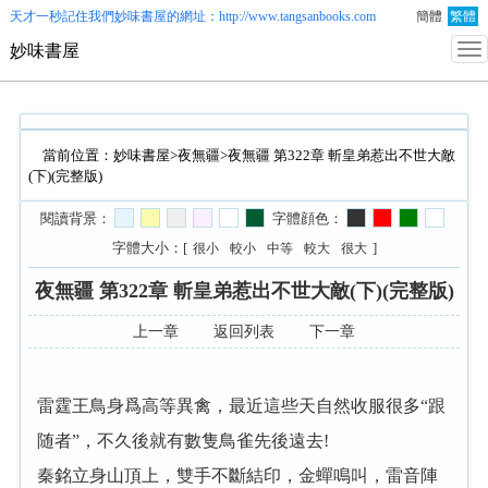
天才一秒記住我們
妙味書屋
的網址：http://www.tangsanbooks.com
簡體
繁體
妙味書屋
當前位置：
妙味書屋
>
夜無疆
>夜無疆 第322章 斬皇弟惹出不世大敵
(下)(完整版)
閱讀背景：
字體顔色：
字體大小：[
]
很小
較小
中等
較大
很大
夜無疆 第322章 斬皇弟惹出不世大敵(下)(完整版)
上一章
返回列表
下一章
雷霆王鳥身爲高等異禽，最近這些天自然收服很多“跟
随者”，不久後就有數隻鳥雀先後遠去!
秦銘立身山頂上，雙手不斷結印，金蟬鳴叫，雷音陣