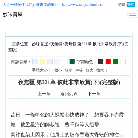
天才一秒記住我們
妙味書屋
的網址：http://www.tangsanbooks.com
簡體
繁體
妙味書屋
當前位置：
妙味書屋
>
夜無疆
>夜無疆 第321章 彼此非常欣賞(下)(完
整版)
閱讀背景：
字體顔色：
字體大小：[
]
很小
較小
中等
較大
很大
夜無疆 第321章 彼此非常欣賞(下)(完整版)
上一章
返回列表
下一章
昔日，一條藍色的大蝶蚣都快成神了，想要吞下赤霞
城，被孟星海的師叔祖、曹千秋等人阻擊!
秦銘也染上因果，他身上的破布吞過大蝶蚣的神性，