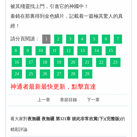
被其殘靈找上門，引進它的神國中！
秦銘在那裏得到金色鱗片，記載着一篇極其驚人的真
經！
請分頁閱讀：
1
2
3
4
5
6
7
8
9
10
11
12
13
14
15
16
17
18
19
20
21
22
23
24
25
26
27
28
29
神通者最新最快更新，點擊直達
上一章
章節目錄
下一章
看大家對
夜無疆 夜無疆 第321章 彼此非常欣賞(下)(完整版)
的
精彩評論