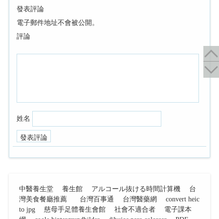
發表評論
電子郵件地址不會被公開。
評論
姓名
中醫養生堂
養生館
アルコール抜ける時間計算機
台
灣美食餐廳推薦
台灣百事通
台灣醫藥網
convert heic
to jpg
慈母手足體養生會館
社會不適合者
電子課本