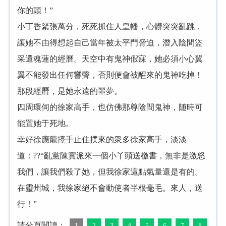
你的頭！”
小丁香緊張萬分，死死抓住人皇幡，心髒突突亂跳，
讓她不由得想起自己當年被太平門脅迫，潛入陰間盜
采還魂蓮的經曆。天空中有鬼神假寐，她必須小心翼
翼不能發出任何響聲，否則便會被醒來的鬼神吃掉！
那段經曆，是她永遠的噩夢。
四周環伺的徐家高手，也仿佛那尊陰間鬼神，随時可
能置她于死地。
幸好徐應龍擡手止住撲來的衆多徐家高手，淡淡
道：??“亂黨陳實派來一個小丫頭送檄書，無非是激怒
我們，讓我們殺了她，但我徐家這點氣量還是有的。
在靈州城，我徐家絕不會動使者半根毫毛。來人，送
行！”
請分頁閱讀：
1
2
3
4
5
6
7
8