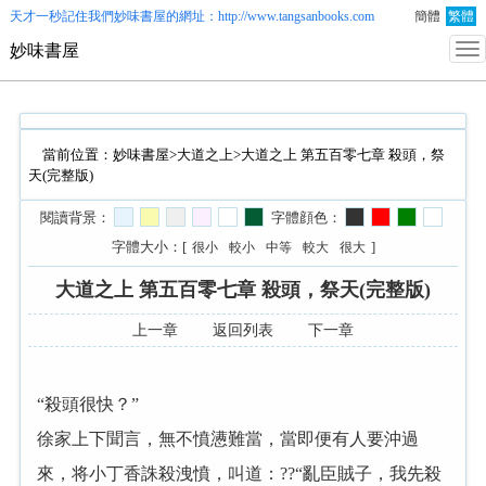
天才一秒記住我們
妙味書屋
的網址：http://www.tangsanbooks.com
簡體
繁體
妙味書屋
當前位置：
妙味書屋
>
大道之上
>大道之上 第五百零七章 殺頭，祭
天(完整版)
閱讀背景：
字體顔色：
字體大小：[
]
很小
較小
中等
較大
很大
大道之上 第五百零七章 殺頭，祭天(完整版)
上一章
返回列表
下一章
“殺頭很快？”
徐家上下聞言，無不憤懑難當，當即便有人要沖過
來，将小丁香誅殺洩憤，叫道：??“亂臣賊子，我先殺