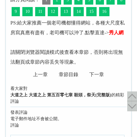
9
10
11
12
13
14
15
16
PS:給大家推薦一個老司機都懂得網站，各種大尺度私
房寫真應有盡有，老司機可以沖了.點擊直達->
秀人網
請關閉浏覽器閱讀模式後查看本章節，否則将出現無
法翻頁或章節内容丢失等現象。
上一章
章節目錄
下一章
看大家對
大道之上 大道之上 第五百零七章 殺頭，祭天(完整版)
的精彩
評論
發表評論
電子郵件地址不會被公開。
評論