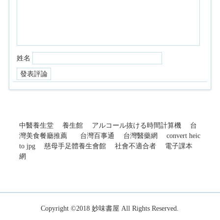
姓名
中醫養生堂
養生館
アルコール抜ける時間計算機
台
灣美食餐廳推薦
台灣百事通
台灣醫藥網
convert heic
to jpg
慈母手足體養生會館
社會不適合者
電子課本
網
Copyright ©2018
妙味書屋
All Rights Reserved.