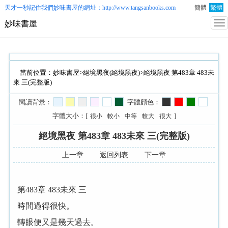
天才一秒記住我們
妙味書屋
的網址：http://www.tangsanbooks.com
簡體
繁體
妙味書屋
當前位置：
妙味書屋
>
絕境黑夜(絕境黑夜)
>絕境黑夜 第483章 483未
來 三(完整版)
閱讀背景：
字體顔色：
字體大小：[
]
很小
較小
中等
較大
很大
絕境黑夜 第483章 483未來 三(完整版)
上一章
返回列表
下一章
第483章 483未來 三
時間過得很快。
轉眼便又是幾天過去。