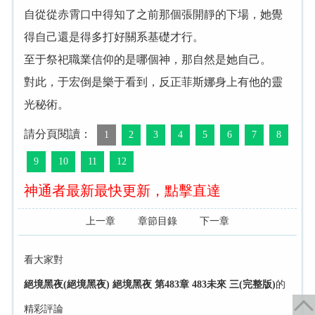
自從從赤霄口中得知了之前那個張開靜的下場，她覺
得自己還是得多打好關系基礎才行。
至于祭祀職業信仰的是哪個神，那自然是她自己。
對此，于宏倒是樂于看到，反正菲斯娜身上有他的靈
光秘術。
請分頁閱讀：
1
2
3
4
5
6
7
8
9
10
11
12
神通者最新最快更新，點擊直達
上一章
章節目錄
下一章
看大家對
絕境黑夜(絕境黑夜) 絕境黑夜 第483章 483未來 三(完整版)
的
精彩評論