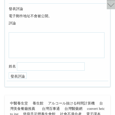
發表評論
電子郵件地址不會被公開。
評論
姓名
中醫養生堂
養生館
アルコール抜ける時間計算機
台
灣美食餐廳推薦
台灣百事通
台灣醫藥網
convert heic
to jpg
慈母手足體養生會館
社會不適合者
電子課本