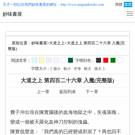
天才一秒記住我們
妙味書屋
的網址：http://www.tangsanbooks.com
簡體
繁體
妙味書屋
當前位置：
妙味書屋
>
大道之上
>大道之上 第四百二十六章 入魔(完
整版)
閱讀背景：
字體顔色：
字體大小：[
]
很小
較小
中等
較大
很大
大道之上 第四百二十六章 入魔(完整版)
上一章
返回列表
下一章
費子沖出現在陳實腦後的血海地獄之中，失魂落魄，
變成一個被天羅化血神刀控制的傀儡。
陳實低聲道：「我們真的已經變成邪祟了？再也回不