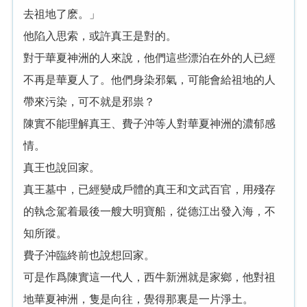
去祖地了麽。」
他陷入思索，或許真王是對的。
對于華夏神洲的人來說，他們這些漂泊在外的人已經
不再是華夏人了。他們身染邪氣，可能會給祖地的人
帶來污染，可不就是邪祟？
陳實不能理解真王、費子沖等人對華夏神洲的濃郁感
情。
真王也說回家。
真王墓中，已經變成戶體的真王和文武百官，用殘存
的執念駕着最後一艘大明寶船，從德江出發入海，不
知所蹤。
費子沖臨終前也說想回家。
可是作爲陳實這一代人，西牛新洲就是家鄉，他對祖
地華夏神洲，隻是向往，覺得那裏是一片淨土。