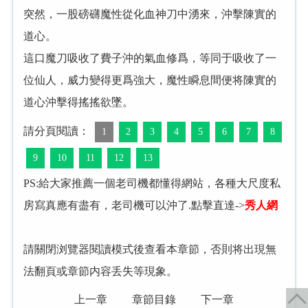
突然，一股磅礴魔性從化血神刀中湧來，沖擊陳實的
道心。
這口魔刀吸收了費子沖的氣血修爲，等同于吸收了一
位仙人，威力變得更爲強大，魔性瞬息間便将陳實的
道心沖擊得搖搖欲墜。
請分頁閱讀：
1
2
3
4
5
6
7
8
9
10
11
12
13
PS:給大家推薦一個老司機都懂得網站，各種大尺度私
房寫真應有盡有，老司機可以沖了.點擊直達->
秀人網
請關閉浏覽器閱讀模式後查看本章節，否則将出現無
法翻頁或章節内容丢失等現象。
上一章
章節目錄
下一章