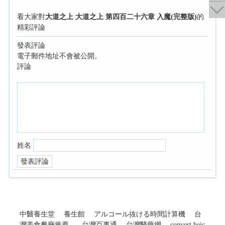
看大家對
大道之上 大道之上 第四百二十六章 入魔(完整版)
的
精彩評論
發表評論
電子郵件地址不會被公開。
評論
姓名
中醫養生堂
養生館
アルコール抜ける時間計算機
台
灣美食餐廳推薦
台灣百事通
台灣醫藥網
convert heic