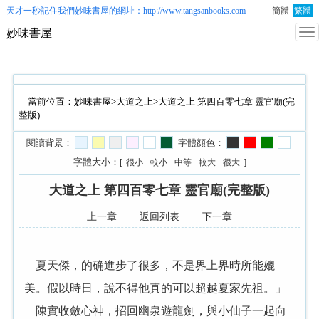
天才一秒記住我們
妙味書屋
的網址：http://www.tangsanbooks.com
簡體
繁體
妙味書屋
當前位置：
妙味書屋
>
大道之上
>大道之上 第四百零七章 靈官廟(完
整版)
閱讀背景：
字體顔色：
字體大小：[
]
很小
較小
中等
較大
很大
大道之上 第四百零七章 靈官廟(完整版)
上一章
返回列表
下一章
夏天傑，的确進步了很多，不是界上界時所能媲
美。假以時日，說不得他真的可以超越夏家先祖。」
陳實收斂心神，招回幽泉遊龍劍，與小仙子一起向