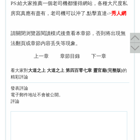
PS:給大家推薦一個老司機都懂得網站，各種大尺度私
房寫真應有盡有，老司機可以沖了.點擊直達->
秀人網
請關閉浏覽器閱讀模式後查看本章節，否則将出現無
法翻頁或章節内容丢失等現象。
上一章
章節目錄
下一章
看大家對
大道之上 大道之上 第四百零七章 靈官廟(完整版)
的
精彩評論
發表評論
電子郵件地址不會被公開。
評論