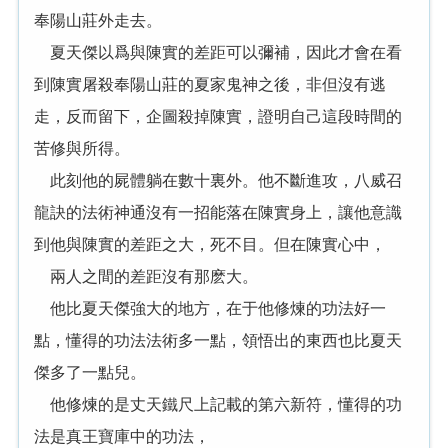
奉陽山莊外走去。
夏天傑以爲與陳實的差距可以彌補，因此才會在看
到陳實屠殺奉陽山莊的夏家鬼神之後，非但沒有逃
走，反而留下，企圖殺掉陳實，證明自己這段時間的
苦修與所得。
此刻他的屍體躺在數十裏外。他不斷進攻，八威召
龍訣的法術神通沒有一招能落在陳實身上，讓他意識
到他與陳實的差距之大，死不目。但在陳實心中，
兩人之間的差距沒有那麽大。
他比夏天傑強大的地方，在于他修煉的功法好一
點，懂得的功法法術多一點，領悟出的東西也比夏天
傑多了一點兒。
他修煉的是丈天鐵尺上記載的第六新符，懂得的功
法是真王寶庫中的功法，