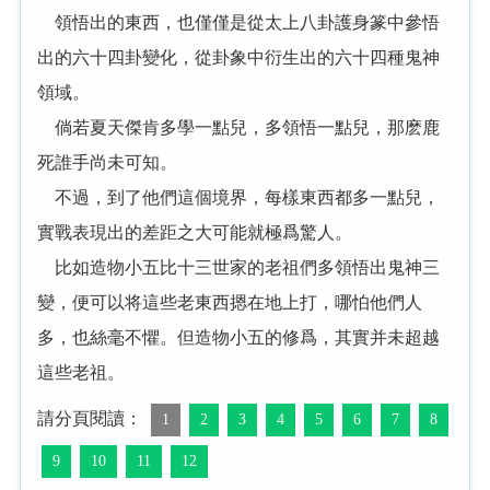
領悟出的東西，也僅僅是從太上八卦護身篆中參悟
出的六十四卦變化，從卦象中衍生出的六十四種鬼神
領域。
倘若夏天傑肯多學一點兒，多領悟一點兒，那麽鹿
死誰手尚未可知。
不過，到了他們這個境界，每樣東西都多一點兒，
實戰表現出的差距之大可能就極爲驚人。
比如造物小五比十三世家的老祖們多領悟出鬼神三
變，便可以将這些老東西摁在地上打，哪怕他們人
多，也絲毫不懼。但造物小五的修爲，其實并未超越
這些老祖。
請分頁閱讀：
1
2
3
4
5
6
7
8
9
10
11
12