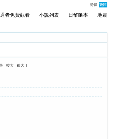
簡體
繁體
通者免費觀看
小說列表
日幣匯率
地震
]
等
較大
很大