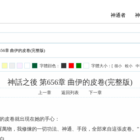
神通者
神
656章 曲伊的皮卷(完整版)
字體顔色：
字體大小：[
很小
較小
中
神話之後 第656章 曲伊的皮卷(完整版)
上一章
返回列表
下一章
的皮卷就出現在她的手心：
羅萬物，我修煉的一切功法、神通、手段，全部來自這張皮卷。”
白。