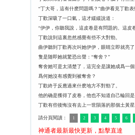
“丁大哥，這有什麽問題嗎？”曲伊看見丁歡
丁歡深吸了一口氣，這才緩緩說道：
“伊伊，你聽我說，這皮卷是有問題的。這皮
丁歡說到這裏忽然感覺有些不大對勁。
曲伊聽到丁歡再次叫她伊伊，眼睛立即就亮了
隻是随即她就驚恐出聲：“奪舍？”
奪舍她可是太清楚了，這完全是讓她成爲一個
爲何她沒有感覺到被奪舍？
丁歡終于反應過來什麽地方不對勁了。
他的确是獲得了皮卷，他也不知道自己輪回是
丁歡有些後悔沒有去上一世隕落的那個土黃星
請分頁閱讀：
1
2
3
4
5
6
神通者最新最快更新，點擊直達