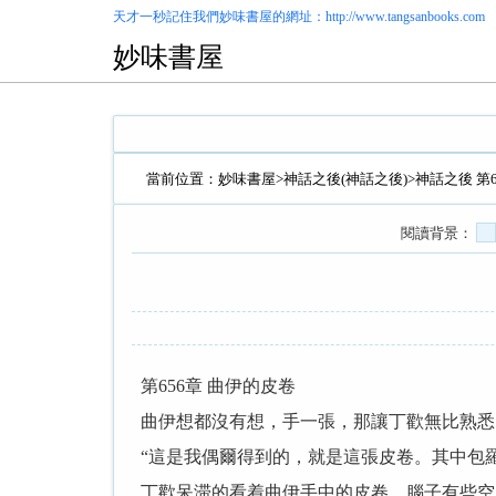
天才一秒記住我們
妙味書屋
的網址：http://www.tangsanbooks.com
妙味書屋
當前位置：
妙味書屋
>
神話之後(神話之後)
>神話之後 第
閱讀背景：
第656章 曲伊的皮卷
曲伊想都沒有想，手一張，那讓丁歡無比熟悉
“這是我偶爾得到的，就是這張皮卷。其中包
丁歡呆滞的看着曲伊手中的皮卷，腦子有些空