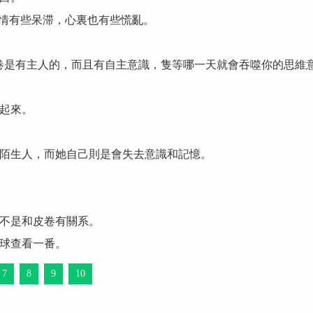
表情有些呆滞，心裏也有些慌亂。
卷是有主人的，而且有自主意識，隻等哪一天就會吞噬你的思維
起來。
陌生人，而她自己則是會失去意識和記憶。
不是和皮卷有關系。
球查看一番。
7
8
9
10