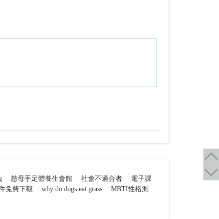
g
慈母手足體養生會館
社會不適合者
電子課
件免費下載
why do dogs eat grass
MBTI性格測