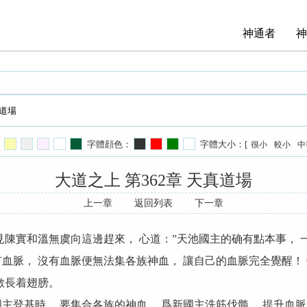
神通者
神
真道場
字體顔色：
字體大小：[
很小
較小
中
大道之上 第362章 天真道場
上一章
返回列表
下一章
見陳實和溫無虞向這邊趕來， 心道：”天池國主的确有點本事，
血脈， 沒有血脈便無法集各族神血， 讓自己的血脈完全覺醒！ 
數長着翅膀。
主登基時， 要集合各族的神血， 爲新國主洗筋伐髓， 提升血