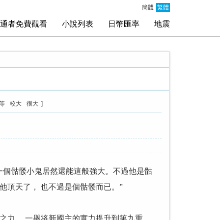
簡體
繁體
通者免費觀看
小說列表
日幣匯率
地震
]
等
較大
很大
 一個骷髅小鬼居然還能這般強大。不過他是骷
他頂天了， 也不過是個骷髅而已。”
脈之力， 一舉将新國主的實力提升到第九重，