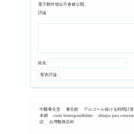
電子郵件地址不會被公開。
評論
姓名
中醫養生堂
養生館
アルコール抜ける時間計算
本網
coole hintergrundbilder
dibujos para colorear
試
台灣醫典百科