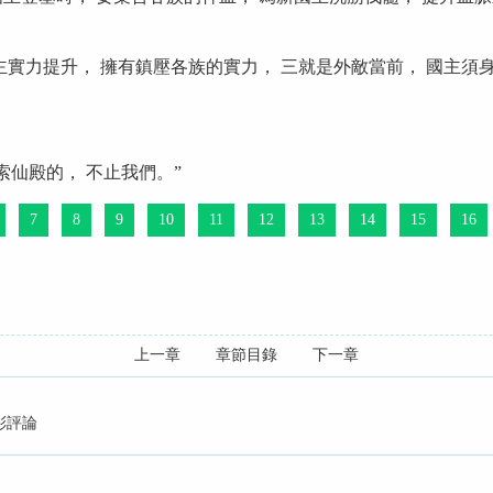
主實力提升， 擁有鎮壓各族的實力， 三就是外敵當前， 國主須
索仙殿的， 不止我們。”
7
8
9
10
11
12
13
14
15
16
上一章
章節目錄
下一章
彩評論