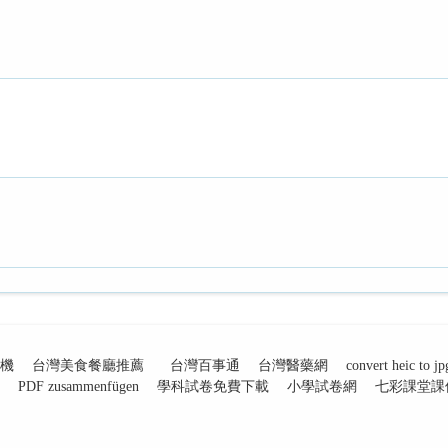
機
台灣美食餐廳推薦
台灣百事通
台灣醫藥網
convert heic to jp
PDF zusammenfügen
學科試卷免費下載
小學試卷網
七彩課堂課