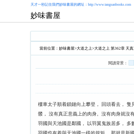
天才一秒記住我們
妙味書屋
的網址：http://www.tangsanbooks.com
妙味書屋
當前位置：
妙味書屋
>
大道之上
>大道之上 第362章 天
閱讀背景：
樓車太子順着鎖鏈向上攀登， 回頭看去， 隻
髅， 沒有真正意義上的肉身。沒有肉身就沒有
羽國與天池國是鄰國， 以羽翼鬼族居多， 多
羽國也有着與天池國一樣的規矩， 那就是新國