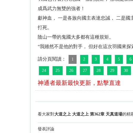
成爲武力無雙的強者！
獻神血， 一是各族向國主表達忠誠， 二是國
打死。
陰山一帶的鬼國大多都有這種規矩。
“我雖然不是他的對手， 但好在這次羽國來探
請分頁閱讀：
1
2
3
4
5
6
24
25
26
27
28
29
30
神通者最新最快更新，點擊直達
看大家對
大道之上 大道之上 第362章 天真道場
的精
發表評論