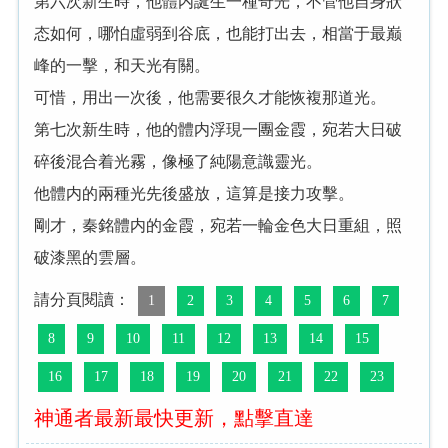
第六次新生時，他體内誕生一種奇光，不管他自身狀
态如何，哪怕虛弱到谷底，也能打出去，相當于最巅
峰的一擊，和天光有關。
可惜，用出一次後，他需要很久才能恢複那道光。
第七次新生時，他的體内浮現一團金霞，宛若大日破
碎後混合着光霧，像極了純陽意識靈光。
他體内的兩種光先後盛放，這算是接力攻擊。
剛才，秦銘體内的金霞，宛若一輪金色大日重組，照
破漆黑的雲層。
請分頁閱讀：
1
2
3
4
5
6
7
8
9
10
11
12
13
14
15
16
17
18
19
20
21
22
23
神通者最新最快更新，點擊直達