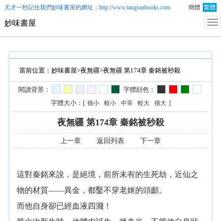
天才一秒記住我們
妙味書屋
的網址：http://www.tangsanbooks.com
簡體
繁體
妙味書屋
當前位置：
妙味書屋
>
夜無疆
>夜無疆 第174章 秦銘被秒殺
閱讀背景：
字體顔色：
字體大小：[
]
很小
較小
中等
較大
很大
夜無疆 第174章 秦銘被秒殺
上一章
返回列表
下一章
這對秦銘來說，是絕境，前所未有的生死劫，近仙之
物的材質——異金，都鑿不穿老妪的頭顱。
而他自身卻已經血液四濺！