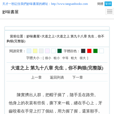
天才一秒記住我們
妙味書屋
的網址：http://www.tangsanbooks.com
簡體
繁體
妙味書屋
當前位置：
妙味書屋
>
大道之上
>大道之上 第九十八章 先生，你不
夠狠(完整版)
閱讀背景：
字體顔色：
字體大小：[
]
很小
較小
中等
較大
很大
大道之上 第九十八章 先生，你不夠狠(完整版)
上一章
返回列表
下一章
陳實擠出人群，把帽子摘了，随手丢在路旁。
他身上的衣裳有些長，撕下來一截，纏在手心上，牙
齒咬着在手背上打了個結，用力握了握，還算順手。