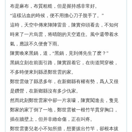
布是麻布，布質粗糙，但是握持感非常好。
“這樣沾血的時候，便不用擔心刀子脫手了。”
這時，天空中傳來陣陣雷音，陳實仰頭看去，不知何
時來了一片烏雲，将晴朗的天空遮住。風中還帶着水
氣，應該不久便會下雨。
陳實喚來黑鍋，道，“黑鍋，見到傅先生了麽？”
黑鍋立刻在前面引路，陳實跟着它，在街道間穿梭，
不多時便來到縣丞鄭世雲的家。
鄭世雲做了縣丞多年，在新鄉縣有權有勢，爲人又很
是鑽營，在新鄉縣沒有多少仇家。
然而此刻鄭世雲家中卻一片哀嚎，陳實闖進去，隻見
鄭家的家丁倒了一地，鄭世雲被一根竹竿貫穿胸口，
插在牆壁上，但并非緻命傷，正在叫疼。
鄭世雲妻兒老小不知所措，想要拔出竹竿，卻根本拔