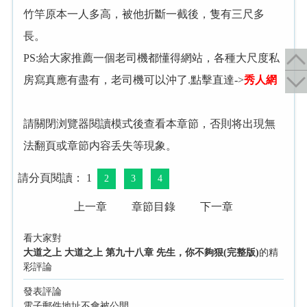
竹竿原本一人多高，被他折斷一截後，隻有三尺多
長。
PS:給大家推薦一個老司機都懂得網站，各種大尺度私
房寫真應有盡有，老司機可以沖了.點擊直達->
秀人網
請關閉浏覽器閱讀模式後查看本章節，否則将出現無
法翻頁或章節内容丢失等現象。
請分頁閱讀： 1
2
3
4
上一章
章節目錄
下一章
看大家對
大道之上 大道之上 第九十八章 先生，你不夠狠(完整版)
的精
彩評論
發表評論
電子郵件地址不會被公開。