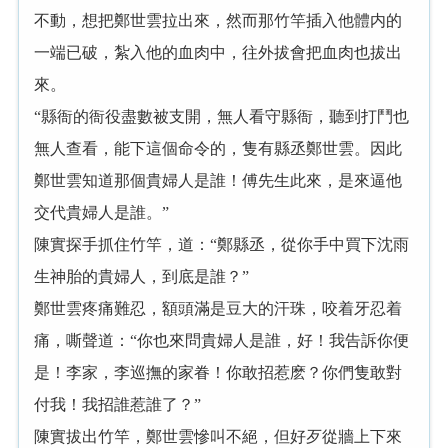
不動，想把鄭世雲拉出來，然而那竹竿插入他體内的
一端已破，紮入他的血肉中，往外拔會把血肉也拔出
來。
“縣衙的衙役盡數被支開，無人看守縣衙，聽到打鬥也
無人查看，能下這個命令的，隻有縣丞鄭世雲。因此
鄭世雲知道那個貴婦人是誰！傅先生此來，是來逼他
交代貴婦人是誰。”
陳實探手抓住竹竿，道：“鄭縣丞，從你手中買下沈雨
生神胎的貴婦人，到底是誰？”
鄭世雲疼痛難忍，額頭滿是豆大的汗珠，咬着牙忍着
痛，嘶聲道：“你也來問貴婦人是誰，好！我告訴你便
是！李家，李巡撫的家眷！你敢招惹麽？你們隻敢對
付我！我招誰惹誰了？”
陳實拔出竹竿，鄭世雲慘叫不絕，但好歹從牆上下來