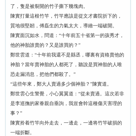
了，隻是被裂開的竹子撕下幾塊肉。
陳實打量這根竹竿，竹竿應該是從文才書院折下的，
質地很堅韌，傅磊生的力氣太大，導緻一端破開。
陳實面沉如水，問道：“十年前五十省第一的孩秀才，
他的神胎誰賣的？又是誰買的？”
鄭世雲道：“十年前我還不是縣丞，哪裏有資格賣他的
神胎？當年賣神胎的人都死了，聽說是買神胎的人唯
恐走漏消息，把他們都殺了。”
“這些年來，鄭大人賣過多少個神胎？”陳實道。
鄭世雲心生警覺，小心翼翼道：“從未賣過。這次若非
是李巡撫的家眷親自垂詢，我豈會幹這種傷天害理的
事？”
陳實拎着竹竿向外走去，一邊走，一邊将竹竿破損的
一端折斷。