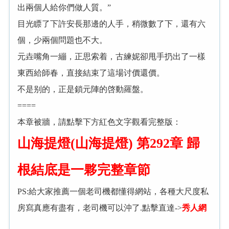
出兩個人給你們做人質。”
目光瞟了下許安長那邊的人手，稍微數了下，還有六
個，少兩個問題也不大。
元垚嘴角一繃，正思索着，古練妮卻甩手扔出了一樣
東西給師春，直接結束了這場讨價還價。
不是别的，正是鎖元陣的啓動羅盤。
====
本章被牆，請點擊下方紅色文字觀看完整版：
山海提燈(山海提燈) 第292章 歸
根結底是一夥完整章節
PS:給大家推薦一個老司機都懂得網站，各種大尺度私
房寫真應有盡有，老司機可以沖了.點擊直達->
秀人網