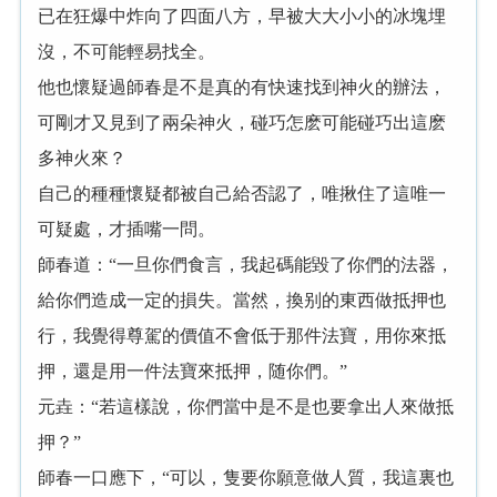
已在狂爆中炸向了四面八方，早被大大小小的冰塊埋
沒，不可能輕易找全。
他也懷疑過師春是不是真的有快速找到神火的辦法，
可剛才又見到了兩朵神火，碰巧怎麽可能碰巧出這麽
多神火來？
自己的種種懷疑都被自己給否認了，唯揪住了這唯一
可疑處，才插嘴一問。
師春道：“一旦你們食言，我起碼能毀了你們的法器，
給你們造成一定的損失。當然，換别的東西做抵押也
行，我覺得尊駕的價值不會低于那件法寶，用你來抵
押，還是用一件法寶來抵押，随你們。”
元垚：“若這樣說，你們當中是不是也要拿出人來做抵
押？”
師春一口應下，“可以，隻要你願意做人質，我這裏也