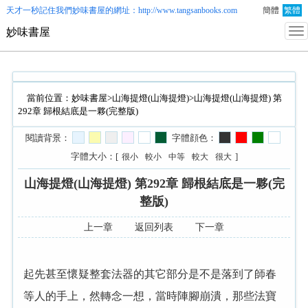
天才一秒記住我們
妙味書屋
的網址：http://www.tangsanbooks.com
簡體
繁體
妙味書屋
當前位置：
妙味書屋
>
山海提燈(山海提燈)
>山海提燈(山海提燈) 第
292章 歸根結底是一夥(完整版)
閱讀背景：
字體顔色：
字體大小：[
]
很小
較小
中等
較大
很大
山海提燈(山海提燈) 第292章 歸根結底是一夥(完
整版)
上一章
返回列表
下一章
起先甚至懷疑整套法器的其它部分是不是落到了師春
等人的手上，然轉念一想，當時陣腳崩潰，那些法寶