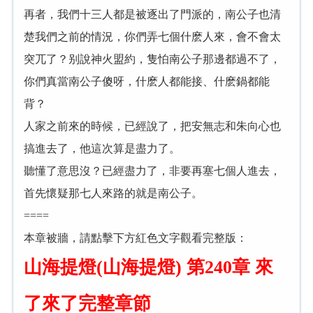
再者，我們十三人都是被逐出了門派的，南公子也清
楚我們之前的情況，你們弄七個什麽人來，會不會太
突兀了？别說神火盟約，隻怕南公子那邊都過不了，
你們真當南公子傻呀，什麽人都能接、什麽鍋都能
背？
人家之前來的時候，已經說了，把安無志和朱向心也
搞進去了，他這次算是盡力了。
聽懂了意思沒？已經盡力了，非要再塞七個人進去，
首先懷疑那七人來路的就是南公子。
====
本章被牆，請點擊下方紅色文字觀看完整版：
山海提燈(山海提燈) 第240章 來
了來了完整章節