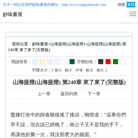
天才一秒記住我們
妙味書屋
的網址：http://www.tangsanbooks.com
簡體
繁體
妙味書屋
當前位置：
妙味書屋
>
山海提燈(山海提燈)
>山海提燈(山海提燈) 第
240章 來了來了(完整版)
閱讀背景：
字體顔色：
字體大小：[
]
很小
較小
中等
較大
很大
山海提燈(山海提燈) 第240章 來了來了(完整版)
上一章
返回列表
下一章
盤膝打坐中的師春聽後搖了搖頭，惋惜道：“這事你們
早不說，現在說已經晚了，南公子又不是我的手下，
再讓他折騰一次，我沒那麽大的臉面。”