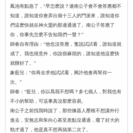
鳳池有點急了，“早怎麽說？連南公子會不會答應都不
知道，誰知道你會弄出個十三人的門派來，誰知道你
們這麽快就在神火盟約那邊通過了。南公子答應了
你，你事先怎麽不告知我們一聲？”
師春自有理由：“他也沒答應，隻說試試看，誰知道就
成了。我也很意外，你說很麻煩的，誰知道他這麽快
就辦好了。”
象藍兒：“你再去求他試試看，興許他會再幫你一
次。”
師春：“藍兒，伱以爲我不想嗎？多七個人，對我也有
不小的幫助，可這事真沒那麽容易。
南公子之前找我時說了，那些煉器人壓根不想讓外行
進去，安無志和朱向心甚至差點沒通過，廢了好大的
勁才過了，他是真不想再搞第二次了。