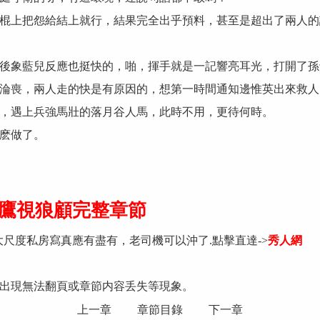
棍上把怨給結上就行，結果完全出乎預料，甚至是超出了兩人的
後象藍兒反應也挺快的，啪，揮手就是一記響亮耳光，打開了孫
淪喪，兩人走的快是有原因的，想第一時間通知邊惟英出來救人
，遇上兵強馬壯的落月谷人馬，此時不用，更待何時。
麽做了。
章 鷹視狼顧完整章節
大尺度私房寫真應有盡有，老司機可以沖了.點擊直達->
秀人網
出現無法翻頁或章節内容丢失等現象。
上一章
章節目錄
下一章