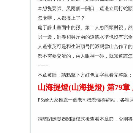
本想隻要師、吳兩個一開口，這邊立馬打蛇順
怎麽辦，人都摟上了？
處于靜止畫面中的孫、象二人忽回頭對視，然
另一邊，師春和吳斤兩的道德水準也沒有完全
人邊惟英可是和生洲頭号門派碣雲山合作了的
都不需要交流的，兩人眼神一碰，就知道該怎
====
本章被牆，請點擊下方紅色文字觀看完整版：
山海提燈(山海提燈) 第79
PS:給大家推薦一個老司機都懂得網站，各種
請關閉浏覽器閱讀模式後查看本章節，否則将