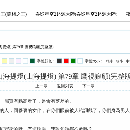
王(萬相之王)
吞噬星空2起源大陸(吞噬星空2起源大陸)
海提燈) 第79章 鷹視狼顧(完整版)
字體顔色：
字體大小：[
很小
較小
中
山海提燈(山海提燈) 第79章 鷹視狼顧(完整版
上一章
返回列表
下一章
，屬實有點高看了，是會有落差的。
的人，同夥裏的女伴，在你們眼前被人給調戲了，你們身爲男人
庭守衛的呀，有這環境，連說句話都不敢嗎？