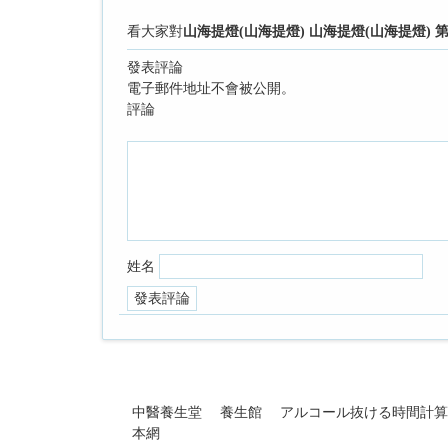
看大家對
山海提燈(山海提燈) 山海提燈(山海提燈) 第
發表評論
電子郵件地址不會被公開。
評論
姓名
中醫養生堂
養生館
アルコール抜ける時間計算
本網