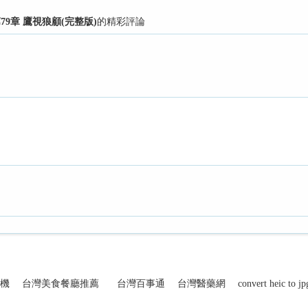
79章 鷹視狼顧(完整版)
的精彩評論
機
台灣美食餐廳推薦
台灣百事通
台灣醫藥網
convert heic to jp