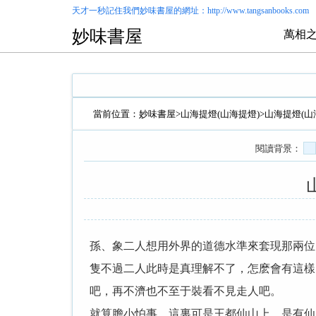
天才一秒記住我們
妙味書屋
的網址：http://www.tangsanbooks.com
妙味書屋
萬相之
當前位置：
妙味書屋
>
山海提燈(山海提燈)
>山海提燈(山
閱讀背景：
孫、象二人想用外界的道德水準來套現那兩位
隻不過二人此時是真理解不了，怎麽會有這樣
吧，再不濟也不至于裝看不見走人吧。
就算膽小怕事，這裏可是王都仙山上，是有仙