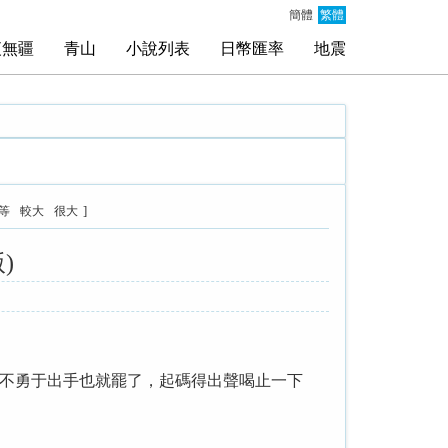
簡體
繁體
夜無疆
青山
小說列表
日幣匯率
地震
]
等
較大
很大
)
不勇于出手也就罷了，起碼得出聲喝止一下