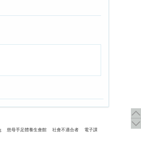
g
慈母手足體養生會館
社會不適合者
電子課