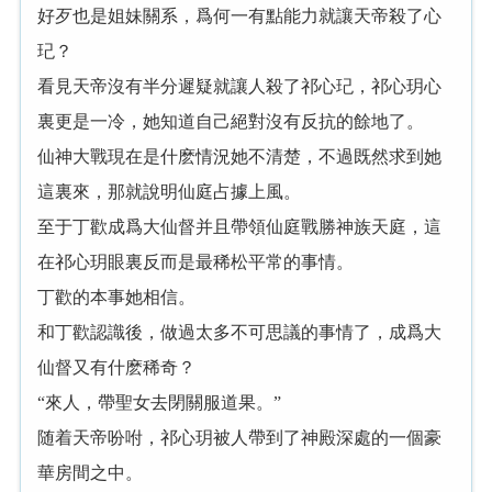
好歹也是姐妹關系，爲何一有點能力就讓天帝殺了心
玘？
看見天帝沒有半分遲疑就讓人殺了祁心玘，祁心玥心
裏更是一冷，她知道自己絕對沒有反抗的餘地了。
仙神大戰現在是什麽情況她不清楚，不過既然求到她
這裏來，那就說明仙庭占據上風。
至于丁歡成爲大仙督并且帶領仙庭戰勝神族天庭，這
在祁心玥眼裏反而是最稀松平常的事情。
丁歡的本事她相信。
和丁歡認識後，做過太多不可思議的事情了，成爲大
仙督又有什麽稀奇？
“來人，帶聖女去閉關服道果。”
随着天帝吩咐，祁心玥被人帶到了神殿深處的一個豪
華房間之中。