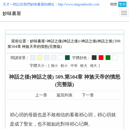
天才一秒記住我們
妙味書屋
的網址：http://www.tangsanbooks.com
簡體
繁體
妙味書屋
當前位置：
妙味書屋
>
神話之後(神話之後)
>神話之後(神話之後) 509.
第504章 神族天帝的憤怒(完整版)
閱讀背景：
字體顔色：
字體大小：[
]
很小
較小
中等
較大
很大
神話之後(神話之後) 509.第504章 神族天帝的憤怒
(完整版)
上一章
返回列表
下一章
祁心玥的母親也是不敢相信的看着祁心玥，祁心玥就
是成了聖女，也不能如此對待祁心玘啊。