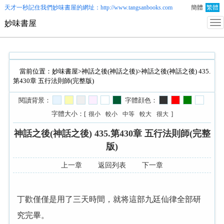
天才一秒記住我們
妙味書屋
的網址：http://www.tangsanbooks.com
簡體
繁體
妙味書屋
當前位置：
妙味書屋
>
神話之後(神話之後)
>神話之後(神話之後) 435.
第430章 五行法則師(完整版)
閱讀背景：
字體顔色：
字體大小：[
]
很小
較小
中等
較大
很大
神話之後(神話之後) 435.第430章 五行法則師(完整
版)
上一章
返回列表
下一章
丁歡僅僅是用了三天時間，就将這部九廷仙律全部研
究完畢。