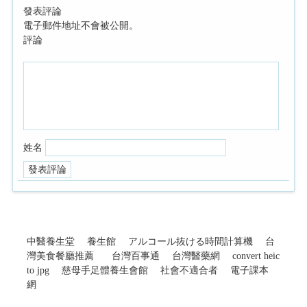
發表評論
電子郵件地址不會被公開。
評論
姓名
中醫養生堂
養生館
アルコール抜ける時間計算機
台
灣美食餐廳推薦
台灣百事通
台灣醫藥網
convert heic
to jpg
慈母手足體養生會館
社會不適合者
電子課本
網