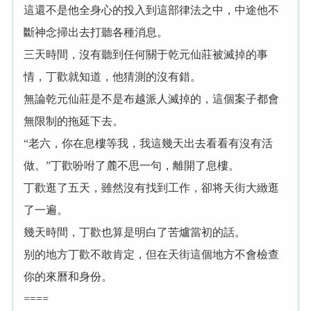
這還不是他全身心的投入到這部律法之中，中途他不
斷神念掃出去打聽各種消息。
三天時間，沒有聽到任何關于乾元仙莊被滅掉的事
情，丁歡就知道，他猜測的沒有錯。
無論乾元仙莊是不是布越派人滅掉的，這個案子都會
無限制的拖延下去。
“老六，你在息樓等我，我這幾天出去看看有沒有活
做。”丁歡吩咐了麓不思一句，離開了息樓。
丁歡逛了五天，雖然沒有找到工作，卻将天街大緻逛
了一遍。
幾天時間，丁歡也算是明白了苦爐當初的話。
别的地方丁歡不敢肯定，但在天街這個地方不會檢查
你的來曆和身份。
====