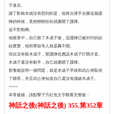
子進去。
讓丁歡根本就沒有想到的是，他再次擡手去撕這個護
陣的時候，竟然輕輕松松就撕開了護陣。
這不對勁啊。
他推算中，自己殺了木成子後，這護陣已被封印的結
結實實，他和霁姑等人就是轟不開。
現在沒有殺木成子，那護陣也應該木成子打開才是。
木成子還沒有動手，自己就撕開了護陣。
那隻能說明一個問題，就是木成子早就和武占俠取得
了聯系，并且武占俠知道自己還沒有識破木成子。
====
本章被牆，請點擊下方紅色文字觀看完整版：
神話之後(神話之後) 355.第352章