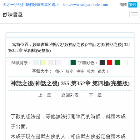
天才一秒記住我們
妙味書屋
的網址：http://www.tangsanbooks.com
簡體
繁體
妙味書屋
當前位置：
妙味書屋
>
神話之後(神話之後)
>神話之後(神話之後) 355.
第352章 第四槍(完整版)
閱讀背景：
字體顔色：
字體大小：[
]
很小
較小
中等
較大
很大
神話之後(神話之後) 355.第352章 第四槍(完整版)
上一章
返回列表
下一章
丁歡的想法是，等他無法打開陣門的時候，就讓木成
子出面。
木成子現在是武占俠的人，相信武占俠必定會讓木成