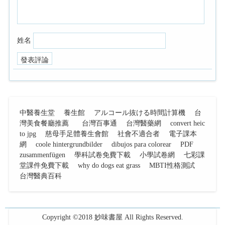
姓名
中醫養生堂
養生館
アルコール抜ける時間計算機
台
灣美食餐廳推薦
台灣百事通
台灣醫藥網
convert heic
to jpg
慈母手足體養生會館
社會不適合者
電子課本
網
coole hintergrundbilder
dibujos para colorear
PDF
zusammenfügen
學科試卷免費下載
小學試卷網
七彩課
堂課件免費下載
why do dogs eat grass
MBTI性格測試
台灣醫典百科
Copyright ©2018
妙味書屋
All Rights Reserved.