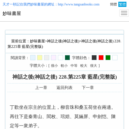
天才一秒記住我們
妙味書屋
的網址：http://www.tangsanbooks.com
簡體
繁體
妙味書屋
當前位置：
妙味書屋
>
神話之後(神話之後)
>神話之後(神話之後) 228.
第225章 藍星(完整版)
閱讀背景：
字體顔色：
字體大小：[
]
很小
較小
中等
較大
很大
神話之後(神話之後) 228.第225章 藍星(完整版)
上一章
返回列表
下一章
丁歡坐在宗主的位置上，柳音珠和桑玉荷坐在兩邊。
再往下是秦青山、閻枚、琯婄、莫婳屏、申劍恺、陳
定等一衆弟子。