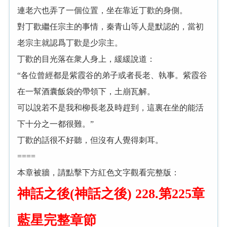
連老六也弄了一個位置，坐在靠近丁歡的身側。
對丁歡繼任宗主的事情，秦青山等人是默認的，當初
老宗主就認爲丁歡是少宗主。
丁歡的目光落在衆人身上，緩緩說道：
“各位曾經都是紫霞谷的弟子或者長老、執事。紫霞谷
在一幫酒囊飯袋的帶領下，土崩瓦解。
可以說若不是我和柳長老及時趕到，這裏在坐的能活
下十分之一都很難。”
丁歡的話很不好聽，但沒有人覺得刺耳。
====
本章被牆，請點擊下方紅色文字觀看完整版：
神話之後(神話之後) 228.第225章
藍星完整章節