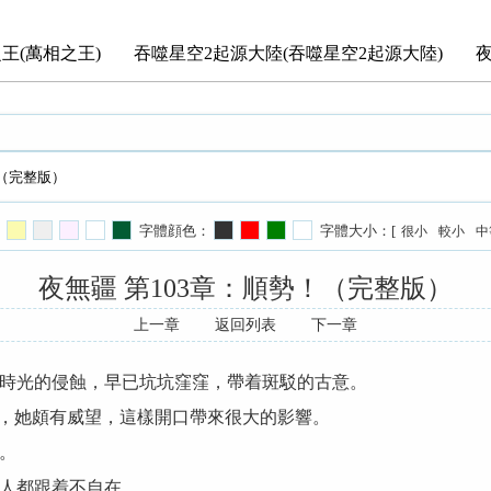
王(萬相之王)
吞噬星空2起源大陸(吞噬星空2起源大陸)
！（完整版）
字體顔色：
字體大小：[
很小
較小
中
夜無疆 第103章：順勢！（完整版）
上一章
返回列表
下一章
時光的侵蝕，早已坑坑窪窪，帶着斑駁的古意。
輝，她頗有威望，這樣開口帶來很大的影響。
。
人都跟着不自在。