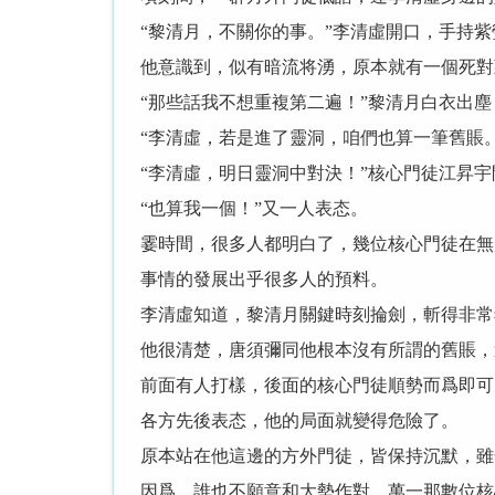
“黎清月，不關你的事。”李清虛開口，手持
他意識到，似有暗流将湧，原本就有一個死對
“那些話我不想重複第二遍！”黎清月白衣出
“李清虛，若是進了靈洞，咱們也算一筆舊賬
“李清虛，明日靈洞中對決！”核心門徒江昇
“也算我一個！”又一人表态。
霎時間，很多人都明白了，幾位核心門徒在無
事情的發展出乎很多人的預料。
李清虛知道，黎清月關鍵時刻掄劍，斬得非常
他很清楚，唐須彌同他根本沒有所謂的舊賬，
前面有人打樣，後面的核心門徒順勢而爲即可
各方先後表态，他的局面就變得危險了。
原本站在他這邊的方外門徒，皆保持沉默，雖
因爲，誰也不願意和大勢作對，萬一那數位核