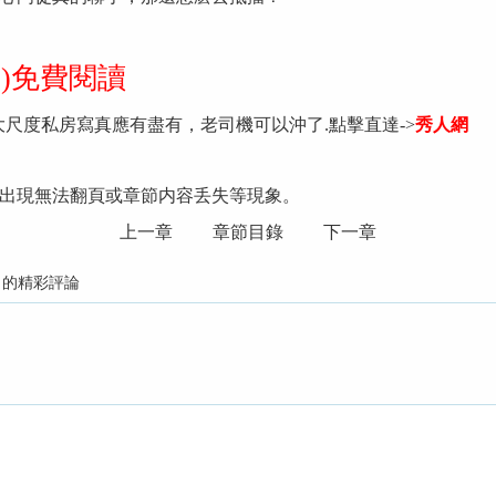
整版)免費閱讀
大尺度私房寫真應有盡有，老司機可以沖了.點擊直達->
秀人網
出現無法翻頁或章節内容丢失等現象。
上一章
章節目錄
下一章
）
的精彩評論