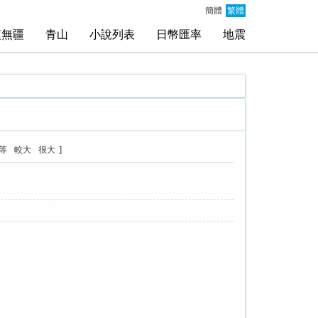
簡體
繁體
夜無疆
青山
小說列表
日幣匯率
地震
]
等
較大
很大