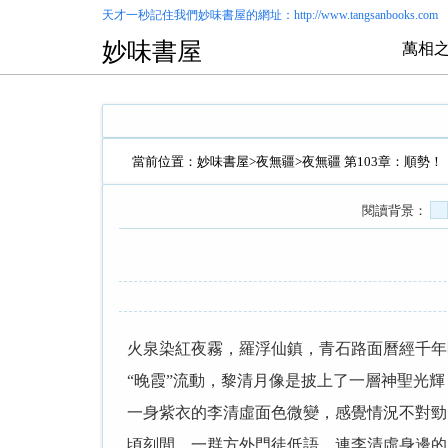
天才一秒記住我們
妙味書屋
的網址：http://www.tangsanbooks.com
妙味書屋
萬相之
當前位置：
妙味書屋
>
夜無疆
>夜無疆 第103章：順勢
閱讀背景：
火泉染紅夜霧，羅浮仙鎮，青石路面曆經千年
“晚霞”流動，黎清月像是披上了一層神聖光
一身紫衣的李清虛面色微變，感覺情況不對勁
頃刻間，一群方外門徒低語，連李清虛身邊的