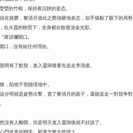
紫瑩瑩的竹棍，保持着沉靜的姿态。
頭在挑釁，黎清月值此之際強硬地表态，似乎撬動了眼下的局勢
塵，在火霞的映照下，全身都在散發淡金光彩。
。”唐須彌開口。
宇開口，沒有給任何理由。
形間有了默契，進入靈洞後要先送走李清虛。
狠，陷他于危險境地中。
這分明就是趁勢出擊，賣了黎清月的面子，還能送走一對競争對
。
然沒有人離開，但是明天進入靈洞後就不好說了。
心門徒真的聯手，那還怎麽去抵擋？