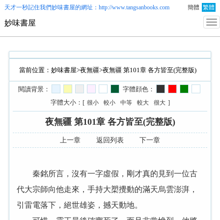
天才一秒記住我們
妙味書屋
的網址：http://www.tangsanbooks.com
簡體
繁體
妙味書屋
當前位置：
妙味書屋
>
夜無疆
>夜無疆 第101章 各方皆至(完整版)
閱讀背景：
字體顔色：
字體大小：[
]
很小
較小
中等
較大
很大
夜無疆 第101章 各方皆至(完整版)
上一章
返回列表
下一章
秦銘所言，沒有一字虛假，剛才真的見到一位古
代大宗師向他走來，手持大槊攪動的滿天烏雲澎湃，
引雷電落下，絕世雄姿，撼天動地。