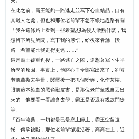
失。
在此之前，霸王能夠一路逃走並寫下心血結品，自有
其過人之處，但也和那位老前輩不急不緩地趕路有關
「我在這條路上看到一些希望,想為後人做點什麼，我
想留下所見所聞，寫下我的感悟，給後來者舖一段
路，希望能比我走得更遠… …”
這是霸王被重創後，一路逃亡之際，還想著寫下生平
所學的原因。事實上，他將心血全部寫出來了，卻被
老前輩撕去半冊，閱罷後一把抓個粉碎，化作灰燼。
眼前這本染血的黑色獸皮書，是那位老前輩親自丟出
來的，他要看一看誰會去學，霸王是否還有親故門徒
等。
「百年滄桑，一切都是已是塵土歸土，霸王空留遺
憾，傳承被斷，那位老前輩卻還活著，高高在上，近