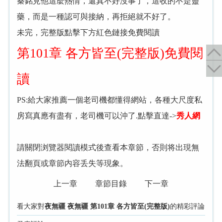
秦銘見他這麼熱情，還真不好沒事了，這收的不是靈
藥，而是一種認可與接納，再拒絕就不好了。
未完，完整版點擊下方紅色鏈接免費閱讀
第101章 各方皆至(完整版)免費閱
讀
PS:給大家推薦一個老司機都懂得網站，各種大尺度私
房寫真應有盡有，老司機可以沖了.點擊直達->
秀人網
請關閉浏覽器閱讀模式後查看本章節，否則将出現無
法翻頁或章節内容丢失等現象。
上一章
章節目錄
下一章
看大家對
夜無疆 夜無疆 第101章 各方皆至(完整版)
的精彩評論