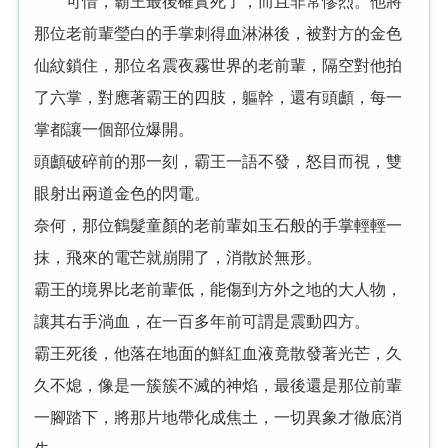
可惜，霸王最後確實死了，而且非常慘烈。他將
那位老前輩瑩白的手掌刺得血淋淋後，被對方的金色
仙紋鎖住，那位名震夜霧世界的老前輩，隔空對他拍
了六掌，對應著霸王的四肢，軀幹，還有頭顱，每一
掌都讓一個部位爆開。
頭顱破碎前的那一刻，霸王一語不發，怒目而視，雙
眼射出兩道金色的閃電。
奈何，那位鶴髮童顏的老前輩如玉石般的手掌輕輕一
抹，飛來的電芒就崩開了，消散於無形。
霸王的境界比老前輩低，能傷到方外之地的大人物，
讓其右手淌血，在一百多年前可謂是震動四方。
霸王死後，他落在地面的鮮紅血液竟散發著光芒，久
久不熄，像是一簇簇不滅的神焰，最後還是那位前輩
一腳踏下，將那片地帶化成焦土，一切異象才徹底消