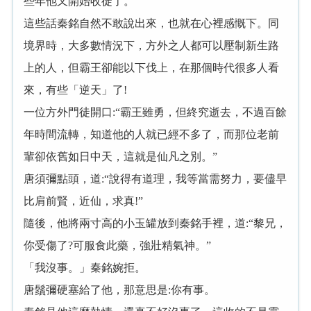
些年他又開始收徒了。”
這些話秦銘自然不敢說出來，也就在心裡感慨下。同
境界時，大多數情況下，方外之人都可以壓制新生路
上的人，但霸王卻能以下伐上，在那個時代很多人看
來，有些「逆天」了!
一位方外門徒開口:“霸王雖勇，但終究逝去，不過百餘
年時間流轉，知道他的人就已經不多了，而那位老前
輩卻依舊如日中天，這就是仙凡之別。”
唐須彌點頭，道:“說得有道理，我等當需努力，要儘早
比肩前賢，近仙，求真!”
隨後，他將兩寸高的小玉罐放到秦銘手裡，道:“黎兄，
你受傷了?可服食此藥，強壯精氣神。”
「我沒事。」秦銘婉拒。
唐鬚彌硬塞給了他，那意思是:你有事。