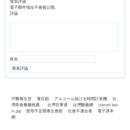
發表評論
電子郵件地址不會被公開。
評論
姓名
中醫養生堂
養生館
アルコール抜ける時間計算機
台
灣美食餐廳推薦
台灣百事通
台灣醫藥網
convert heic
to jpg
慈母手足體養生會館
社會不適合者
電子課本
網