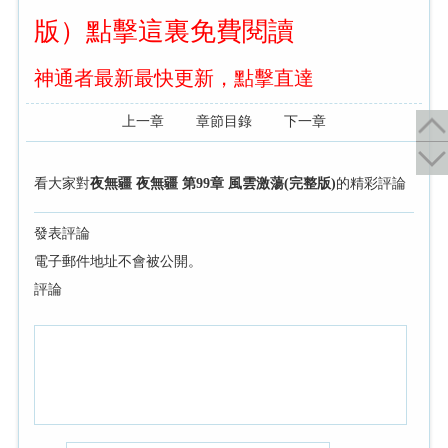
版）點擊這裏免費閱讀
神通者最新最快更新，點擊直達
上一章
章節目錄
下一章
看大家對
夜無疆 夜無疆 第99章 風雲激蕩(完整版)
的精彩評論
發表評論
電子郵件地址不會被公開。
評論