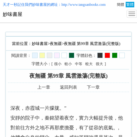
天才一秒記住我們
妙味書屋
的網址：http://www.tangsanbooks.com
簡體
繁體
妙味書屋
當前位置：
妙味書屋
>
夜無疆
>夜無疆 第99章 風雲激蕩(完整版)
閱讀背景：
字體顔色：
字體大小：[
]
很小
較小
中等
較大
很大
夜無疆 第99章 風雲激蕩(完整版)
上一章
返回列表
下一章
深夜，赤霞城一片朦胧。”
安靜的院子中，秦銘望着夜空，實力大幅提升後，他
對前往方外之地不再那麽擔憂，有了從容的底氣。,