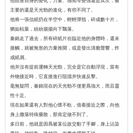
他體會自身的變化，力量、感知等變強還是其次，最
主要的還是天光勁的進化，有些不同了。
他将一張信紙扔在半空中，輕輕彈指，碎成數十片，
猶如枯葉，紛紛揚揚向下飄落。
秦銘走了過去，所有碎紙片在臨近他的身體時，還未
接觸，就被無形的力量推開，或是發出清脆聲響，炸
成紙屑。
他并沒有提前運轉天光勁，完全是它自動浮現，當有
外物接近時，它直接進行阻擋并快速反擊。
毫無疑問，秦銘現在的天光勁不僅更爲強大，而且靈
性十足。
現在如果還有人對他心懷不軌，借着接近之際，向他
身上撒落特殊藥散，那肯定做不到了。
多日前，他就是因爲被某位故交動了手腳，身上沾染