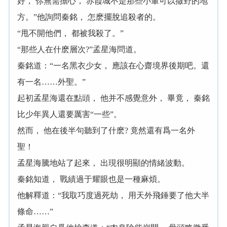
好， 你無需擔心， 赤霞城不是那些小輩可以撒野的地
方。”他詢問秦銘， 怎麽擺脫追殺者的。
“甩不開他們， 都被我殺了。”
“那些人在什麽層次?”孟星海問道。
秦銘道：“一名黑衣少女， 應該在心齋境界後期吧。還
有一名……外聖。”
起初孟星海還在點頭， 他并不感覺意外， 畢竟， 秦銘
比少年異人還要厲害“一些”。
然而， 他在後半句聽到了什麽? 竟然還有爲一名外
聖！
孟星海騰地站了起來， 出現很明顯的情緒波動。
秦銘知道， 戰績過于耀眼也是一種麻煩。
他解釋道：“我取巧度過死劫， 用天外飛錘要了他大半
條命……”