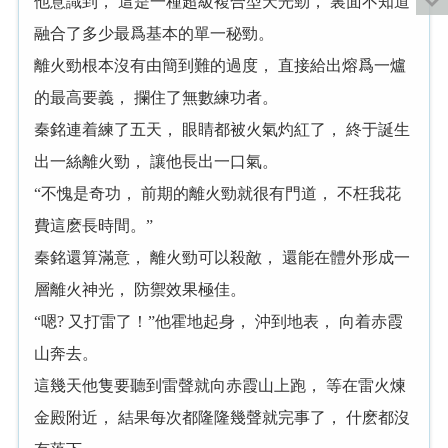
他意識到， 這是一種超級複合型天光勁， 裏面不知道
融合了多少最爲基本的單一秘勁。
離火勁根本沒有由簡到難的過度， 直接給出熔爲一爐
的最高要義， 攔住了無數練功者。
秦銘連着練了五天， 眼睛都被火氣灼紅了， 終于誕生
出一絲離火勁， 讓他長出一口氣。
“不愧是奇功， 前期的離火勁就很有門道， 不枉我花
費這麽長時間。”
秦銘還算滿意， 離火勁可以殺敵， 還能在體外形成一
層離火神光， 防禦效果極佳。
“嗯? 又打雷了！”他霍地起身， 沖到地表， 向着赤霞
山奔去。
這幾天他隻要聽到雷聲就向赤霞山上跑， 等在雷火煉
金殿附近， 結果每次都隆隆幾聲就完事了， 什麽都沒