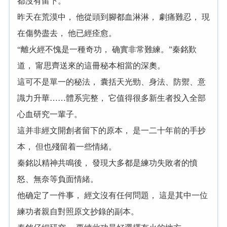
都沒有留下。
昨天在荒漠中， 他從頭到腳都血淋淋， 劇痛難忍， 現
在傷勢盡去， 他已經痊愈。
“離火經不愧是一種奇功， 确實非常難練。”秦銘歎
道， 甯思齊送來的這冊秘本相當的深奧。
這可不是單一的秘法， 囊括天光勁、身法、防禦、意
識力升華……體系完整， 它值得很多新生者投入全部
心血研究一輩子。
這并非經文開創者留下的原本， 是一二十年前的手抄
本， 但也殘留着一些情緒。
秦銘以精神共鳴後， 發現大多都是練功失敗者的憤
怒、無奈等負面情緒。
他确定了一件事， 經文沒有任何問題， 這是其中一位
練功者親自對照原文抄錄的副本。