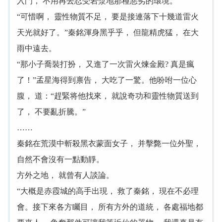
入門， 不用再去忍受岩漿地那種惡劣的環境。
“可惜啊， 靈性物質不足， 要是接連落下十幾道雷火
天光就好了。”秦銘渾身黑乎乎， 但龍精虎猛， 在大
雨中遠去。
“那小子喬裝打扮， 又進了一次雷火煉金殿? 真是瘋
了！”孟星海得到禀告， 大吃了一驚。他吩咐一位心
腹， 道：“趕緊将他找來， 就說奇功和靈性物質送到
了， 不要亂折騰。”
……
秦銘在荒漠中斬殺黑衣蒙面女子， 并擊斃一位外聖，
自然不會沒有一點動靜。
方外之地， 就曾有人談論。
“大概是赤霞城的高手出現， 救了秦銘， 現在不必理
會。接下來各方矚目， 所有方外的道統， 各處福地都