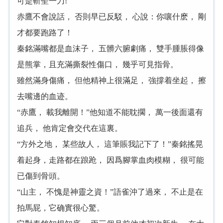
可是斬聖一刀! ”
赤鷹不會說話， 否則早已反駁， 心說：你嚷什麽， 剛
才都要跑路了！
秦銘滿嘴都是血沫子， 五髒六腑劇痛， 雙手腫脹得像
是熊掌，且充滿撕裂性傷口， 幾乎可見指骨。
雖然滿身傷痛， 但他精神上很滿足， 強撐着坐起， 擦
去嘴邊的血迹。
“赤鷹， 載我離開！”他知道不能耽擱， 萬一後面還有
追兵， 他肯定會交代在這裏。
“方外之地， 某些故人， 這筆賬我記下了！”秦銘搖晃
着起身，走路都在踉跄， 因爲腳掌血肉模糊， 很可能
已傷到骨頭。
“山主， 不愧是神靈之資！”語雀沖了過來， 不止是在
拍馬屁，它确實很心驚。