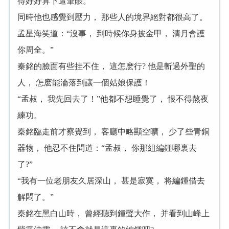
得好好算下這筆賬。
同時他也感覺到壓力， 那些人的境界絕對都很高了。
孟星海笑道：“沒事， 到時候你身披金甲， 清月會護
你周全。”
秦銘的臉面有些挂不住， 這怎麽行? 他是斬過外聖的
人， 怎麽能淪落到讓一個姑娘保護！
“孟叔， 我先回去了！”他都不想睡覺了， 恨不得熬夜
練功。
秦銘臨走前才察覺到， 客廳中略顯空曠， 少了些青銅
器物， 他忍不住問道：“孟叔， 你那組編鍾哪裏去
了?”
“我有一位老朋友久居深山， 甚是寂寞， 将編鍾借去
解悶了。”
秦銘在黑白山時， 曾經聽到鍾聲大作， 并看到山峰上