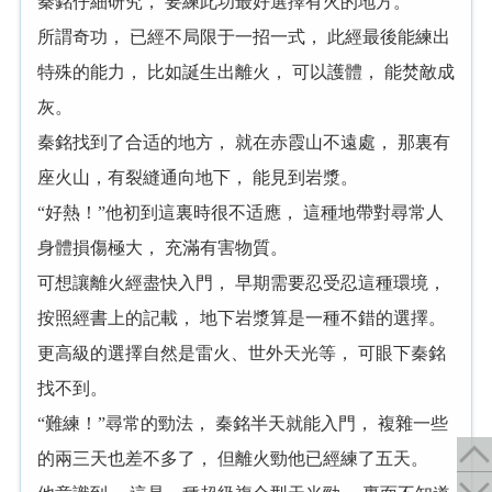
秦銘仔細研究， 要練此功最好選擇有火的地方。
所謂奇功， 已經不局限于一招一式， 此經最後能練出
特殊的能力， 比如誕生出離火， 可以護體， 能焚敵成
灰。
秦銘找到了合适的地方， 就在赤霞山不遠處， 那裏有
座火山，有裂縫通向地下， 能見到岩漿。
“好熱！”他初到這裏時很不适應， 這種地帶對尋常人
身體損傷極大， 充滿有害物質。
可想讓離火經盡快入門， 早期需要忍受忍這種環境，
按照經書上的記載， 地下岩漿算是一種不錯的選擇。
更高級的選擇自然是雷火、世外天光等， 可眼下秦銘
找不到。
“難練！”尋常的勁法， 秦銘半天就能入門， 複雜一些
的兩三天也差不多了， 但離火勁他已經練了五天。