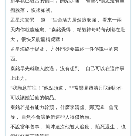
原本就已愈合的傷口， 開始加速， 有些小傷更是有血
痂脫落， 恢複如初。
孟星海驚異， 道：“生命活力居然這麽強， 看來一兩
天内你就能痊愈。”秦銘覺得， 精氣神每時每刻都在壯
大， 很快又能龍精虎猛！
孟星海終于提及， 方外門徒要競逐一件傳說中的東
西。
秦銘早先就聽人說過， 沒有想到， 自己可以在這件事
上出力。
“我願意前往！”他點頭道， 非常樂見黎清月取到那件
可以讓她近仙的物品。
秦銘若是有能力幹預， 什麽李清虛、鄭茂澤、曾元
等， 自然不會讓他們這些人得償所願。
不說當年舊事， 就沖這次他被人追殺， 險死還生， 也