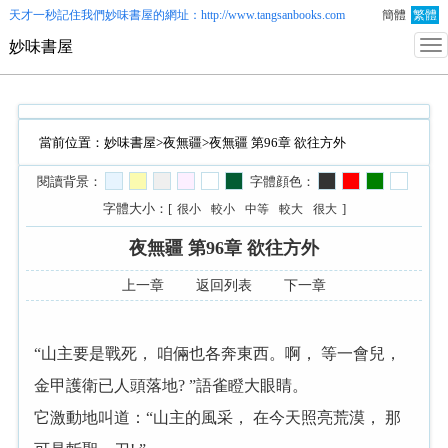
天才一秒記住我們
妙味書屋
的網址：http://www.tangsanbooks.com
簡體
繁體
妙味書屋
當前位置：
妙味書屋
>
夜無疆
>夜無疆 第96章 欲往方外
閱讀背景：
字體顔色：
字體大小：[
]
很小
較小
中等
較大
很大
夜無疆 第96章 欲往方外
上一章
返回列表
下一章
“山主要是戰死， 咱倆也各奔東西。啊， 等一會兒，
金甲護衛已人頭落地? ”語雀瞪大眼睛。
它激動地叫道：“山主的風采， 在今天照亮荒漠， 那