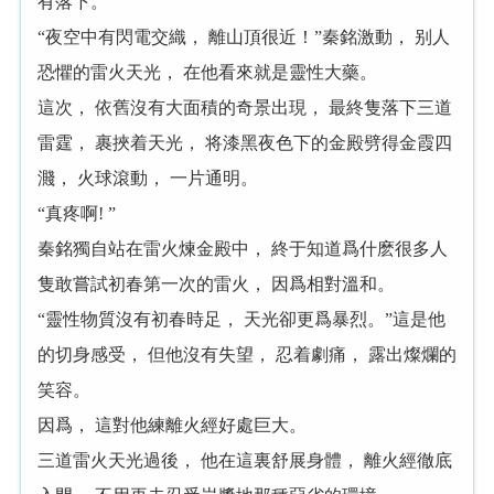
有落下。
“夜空中有閃電交織， 離山頂很近！”秦銘激動， 别人
恐懼的雷火天光， 在他看來就是靈性大藥。
這次， 依舊沒有大面積的奇景出現， 最終隻落下三道
雷霆， 裹挾着天光， 将漆黑夜色下的金殿劈得金霞四
濺， 火球滾動， 一片通明。
“真疼啊! ”
秦銘獨自站在雷火煉金殿中， 終于知道爲什麽很多人
隻敢嘗試初春第一次的雷火， 因爲相對溫和。
“靈性物質沒有初春時足， 天光卻更爲暴烈。”這是他
的切身感受， 但他沒有失望， 忍着劇痛， 露出燦爛的
笑容。
因爲， 這對他練離火經好處巨大。
三道雷火天光過後， 他在這裏舒展身體， 離火經徹底