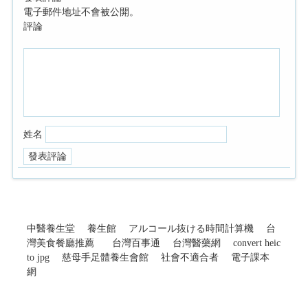
電子郵件地址不會被公開。
評論
姓名
中醫養生堂
養生館
アルコール抜ける時間計算機
台
灣美食餐廳推薦
台灣百事通
台灣醫藥網
convert heic
to jpg
慈母手足體養生會館
社會不適合者
電子課本
網