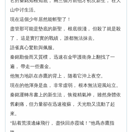
它對秦銘知根知底， 兩三個月前他才初次新生， 在大
山中讨生活。
現在這個少年居然能斬聖了！
盡管那可能是墊底的新聖， 根底很淺， 但殺了就是殺
了， 這是實打實的戰績， 誰都無法抹去。
語雀真心驚歎與佩服。
秦銘勤儉而又質樸， 迅速在金甲護衛身上翻找了一
遍， 帶走一些晝金。
他無力地趴在赤鷹的背上， 随着它沖上夜空。
現在的他渾身是血， 非常虛弱， 根本無法迎風站立。
秦銘運轉帛書上的新生法， 恢複精氣神， 雖然身體依
舊劇痛，但力量卻在迅速複蘇， 天光勁又流動了起
來。
“貼着荒漠邊緣飛行， 盡快回赤霞城！”他爲赤鷹指