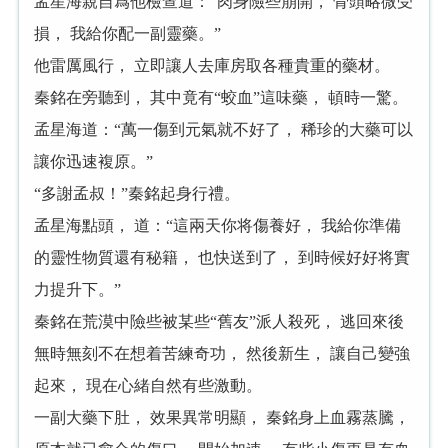
孟星海親自爲他檢查道：“肉身險些崩開， 骨頭略微受
損， 我給你配一副靈藥。”
他雷厲風行， 立即讓人去庫房取各種貴重的藥材。
秦銘在旁聽到， 其中竟有“蛟血”這味藥， 頓時一驚。
孟星海道：“萬一傷到元氣就不好了， 稀珍的大藥可以
讓你迅速複原。”
“多謝孟叔！”秦銘起身行禮。
孟星海點頭， 道：“這兩天你将傷養好， 我給你準備
的靈性物質還有秘籍， 也快送到了， 到時候好好将實
力提升下。”
秦銘在荒漠中險些被某些“舊友”派人殺死， 逃回來後
無時無刻不在想着苦練奇功， 然後新生， 讓自己變強
起來， 現在心緒自然有些激動。
一副大藥下肚， 效果異常明顯， 秦銘身上血霧蒸騰，