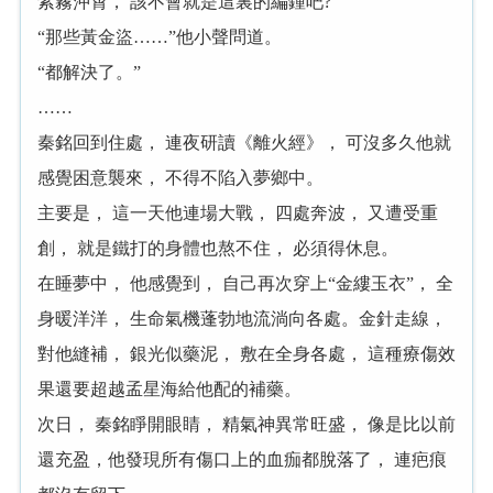
紫霧沖霄， 該不會就是這裏的編鍾吧?
“那些黃金盜……”他小聲問道。
“都解決了。”
……
秦銘回到住處， 連夜研讀《離火經》， 可沒多久他就
感覺困意襲來， 不得不陷入夢鄉中。
主要是， 這一天他連場大戰， 四處奔波， 又遭受重
創， 就是鐵打的身體也熬不住， 必須得休息。
在睡夢中， 他感覺到， 自己再次穿上“金縷玉衣”， 全
身暖洋洋， 生命氣機蓬勃地流淌向各處。金針走線，
對他縫補， 銀光似藥泥， 敷在全身各處， 這種療傷效
果還要超越孟星海給他配的補藥。
次日， 秦銘睜開眼睛， 精氣神異常旺盛， 像是比以前
還充盈，他發現所有傷口上的血痂都脫落了， 連疤痕