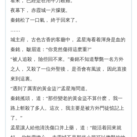
看來， 已經是在用牛刀殺雞。
夜幕下， 赤霞城一片朦胧。
秦銘松了一口氣， 終于回來了。
……
城主府， 古色古香的客廳中， 孟星海看着渾身是血的
秦銘， 皺眉道：“你竟然傷得這麽重?”
“被人追殺， 險些回不來。”秦銘不知道擊斃一名方外
之人， 又殺了一位外聖後， 是否會有風波， 因此直接
來到這裏。
“遇到了厲害的黃金盜?”孟星海問道。
秦銘搖頭， 道：“那些變老的黃金盜不算什麽， 我一
路上斬殺了多人。這次， 我主要是被方外門徒惦記上
了。”
孟星讓人給他清洗傷口并上藥， 道：“能活着回來就