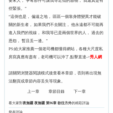
要來人， 争奪那件可讓我等近仙的器物， 我還真是有
些緊張。”
“這倒也是， 偏遠之地， 區區一個靠身體變異才能破
關的新生者， 如果我們不去關注， 他永遠都不可能再
進入我們的視線， 和我等已是兩個世界的人， 過去的
恩怨， 暫且丢一邊。”
PS:給大家推薦一個老司機都懂得網站，各種大尺度私
房寫真應有盡有，老司機可以沖了.點擊直達->
秀人網
請關閉浏覽器閱讀模式後查看本章節，否則将出現無
法翻頁或章節内容丢失等現象。
上一章
章節目錄
下一章
看大家對
夜無疆 夜無疆 第96章 欲往方外
的精彩評論
發表評論