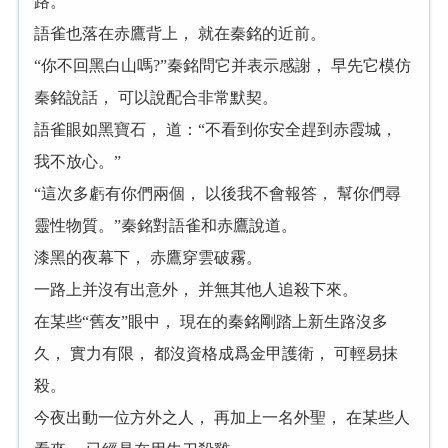
路。
語雀也落在赤鷹背上， 就在秦銘的近前。
“你不回黑白山嗎?”秦銘問它并表示感謝， 早先它模仿
秦銘說話， 可以說配合非常默契。
語雀眼如黑寶石， 道：“不看到你安全趕到赤霞城，
我不放心。”
“這次多虧有你們兩個， 以後我不會報答， 幫你們尋
靈性物質。”秦銘對語雀和赤鷹說道。
漆黑的夜幕下， 赤鷹穿雲破霧。
一路上并沒有出意外， 并無其他人追殺下來。
在某些“舊友”眼中， 現在的秦銘剛踏上新生路沒多
久， 實力有限， 都沒資格成爲金甲護衛， 可輕易抹
殺。
今夜出動一位方外之人， 再加上一名外聖， 在某些人