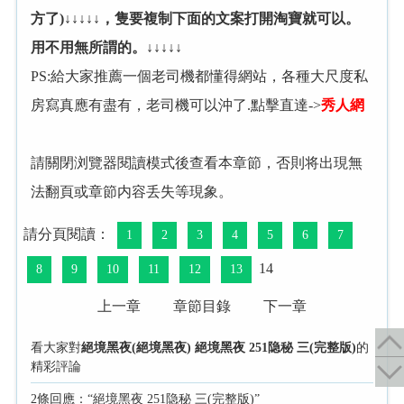
方了)↓↓↓↓↓，隻要複制下面的文案打開淘寶就可以。
用不用無所謂的。↓↓↓↓↓
PS:給大家推薦一個老司機都懂得網站，各種大尺度私
房寫真應有盡有，老司機可以沖了.點擊直達->
秀人網
請關閉浏覽器閱讀模式後查看本章節，否則将出現無
法翻頁或章節内容丢失等現象。
請分頁閱讀：
1
2
3
4
5
6
7
14
8
9
10
11
12
13
上一章
章節目錄
下一章
看大家對
絕境黑夜(絕境黑夜) 絕境黑夜 251隐秘 三(完整版)
的
精彩評論
2條回應：“絕境黑夜 251隐秘 三(完整版)”