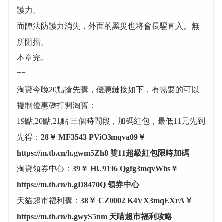
護力。
而陣法防護力消失，外面的黑災也将會長驅直入。無
所阻擋。
本章完。
==
淘寶今晚20點搶先購，優惠鏈接如下，有需要的可以
複制優惠碼打開淘寶：
19點,20點,21點 三個時間段，加碼紅包，最低11元先到
先得：
28￥ MF3543 PViO3mqva09￥
https://m.tb.cn/h.gwm5Zh8 雙11超級紅包限時加碼
淘寶領券中心：
39￥ HU9196 Qgfg3mqvWhs￥
https://m.tb.cn/h.gD8470Q 領券中心
天貓超市福利購：
38￥ CZ0002 K4VX3mqEXrA￥
https://m.tb.cn/h.gwyS5nm 天喵超市福利攻略