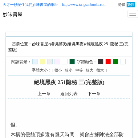
天才一秒記住我們
妙味書屋
的網址：http://www.tangsanbooks.com
簡體
繁體
妙味書屋
當前位置：
妙味書屋
>
絕境黑夜(絕境黑夜)
>絕境黑夜 251隐秘 三(完
整版)
閱讀背景：
字體顔色：
字體大小：[
]
很小
較小
中等
較大
很大
絕境黑夜 251隐秘 三(完整版)
上一章
返回列表
下一章
但。
木橋的侵蝕頂多還有幾天時間，就會占據陣法全部防