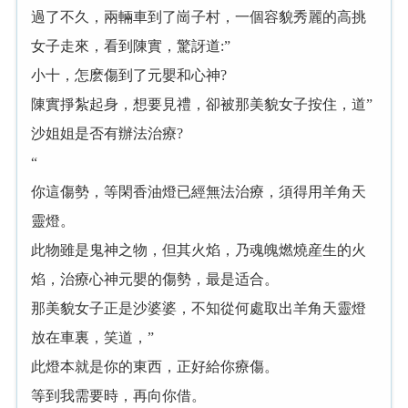
過了不久，兩輛車到了崗子村，一個容貌秀麗
高挑
女子走來，看到
，驚訝道:”
小十，怎麽傷到了元嬰和心
?
掙紮起身，想要見禮，卻被那美貌女子按住，道”
沙姐姐是否有辦法治療?
“
你這傷勢，等閑香油燈已經無法治療，須得用羊角天
靈燈。
此物雖是
之物，但其火焰，乃魂魄燃燒産生
火
焰，治療心
元嬰
傷勢，最是适合。
那美貌女子正是沙婆婆，不知從何處取出羊角天靈燈
放在車裏，笑道，”
此燈本就是你
東西，正好給你療傷。
等到我需要時，再向你借。