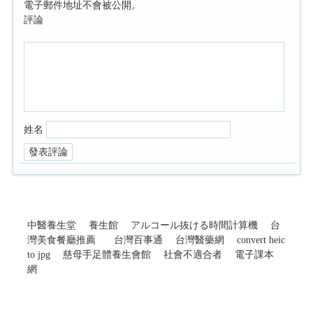
電子郵件地址不會被公開。
評論
姓名
中醫養生堂
養生館
アルコール抜ける時間計算機
台
灣美食餐廳推薦
台灣百事通
台灣醫藥網
convert heic
to jpg
慈母手足體養生會館
社會不適合者
電子課本
網