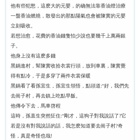
有些犯愁，這麽大
元嬰，
确無法靠香油燈治療
一盤香油燃燒，散發出
那點陽氣也會被
元嬰
立刻吸收。
若想治愈，花費
香油錢隻怕少說也要幾千上萬兩銀
子。
身上沒有這麽多錢
進村，幫
收拾衣裳
頭，放到車裏，
覺
得有點冷，于是多穿了兩件衣裳保暖
看了看孫宜生，孫宜生領悟，點頭道:“好，我們先
去崗子村，再去鎮上吃點早飯。
傳令下去，馬車啓程
這時，孫直生突然怔住:“剛才，這狗子對我說話了?它
若是沒有對我說話
話，我怎麽知道要去崗子村?奇
怪，真是奇怪也哉!