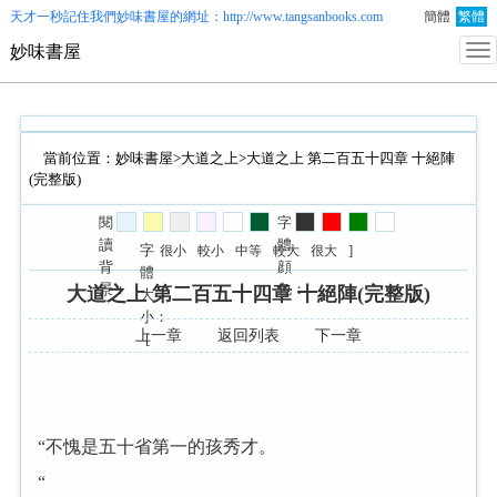
天才一秒記住我們
妙味書屋
的網址：http://www.tangsanbooks.com
簡體
繁體
妙味書屋
當前位置：
妙味書屋
>
大道之上
>大道之上 第二百五十四章 十絕陣
(完整版)
閱
字
讀
體
字
]
很小
較小
中等
較大
很大
背
顔
體
景：
色：
大道之上 第二百五十四章 十絕陣(完整版)
大
小：
上一章
返回列表
下一章
[
“不愧是五十省第一
孩秀才。
“