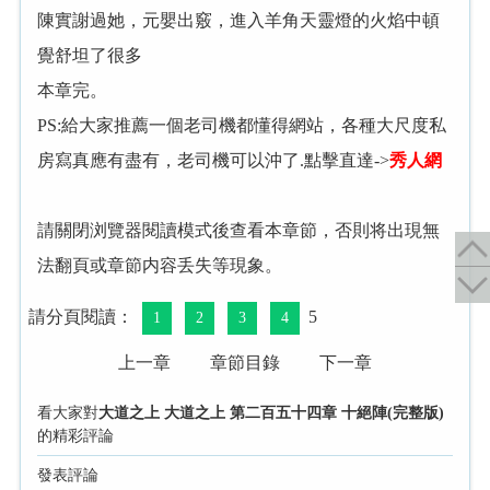
謝過她，元嬰出竅，進入羊角天靈燈
火焰中頓
覺舒坦了很多
本章完。
PS:給大家推薦一個老司機都懂得網站，各種大尺度私
房寫真應有盡有，老司機可以沖了.點擊直達->
秀人網
請關閉浏覽器閱讀模式後查看本章節，否則将出現無
法翻頁或章節内容丢失等現象。
請分頁閱讀：
5
1
2
3
4
上一章
章節目錄
下一章
看大家對
大道之上 大道之上 第二百五十四章 十絕陣(完整版)
的精彩評論
發表評論