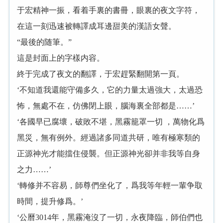
于宏精神一振，看着手裏的書冊，眼裏的夜文字符，
在這一刻迅速被轉譯成耳邊甜美的漢語女聲。
“最後的随筆。”
這是封面上的字樣内容。
終于完成了夜文的翻譯，于宏趕緊翻開第一頁。
‘不知道我還能守備多久，它的力量太過強大，太過恐
怖，無處不在，仿佛閉上眼，腦海裏全部都是……’
‘各國早已腐壞，破敗不堪，黑霧籠罩一切 ，萬物化爲
黑災，無有例外。經過諸多同道共研，唯有極寒類的
正源神光才能擋住侵襲。但正源神光卻并非我等自身
之力……’
‘轉修并不容易，師尊們坐化了，爲我等年輕一輩争取
時間，提升修爲。’
‘公曆3014年，黑霧淹沒了一切，永夜降臨，師伯們也