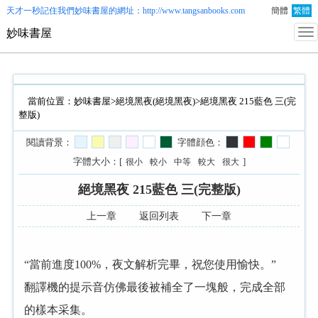
天才一秒記住我們
妙味書屋
的網址：http://www.tangsanbooks.com
簡體
繁體
妙味書屋
當前位置：
妙味書屋
>
絕境黑夜(絕境黑夜)
>絕境黑夜 215藍色 三(完
整版)
閱讀背景：
字體顔色：
字體大小：[
]
很小
較小
中等
較大
很大
絕境黑夜 215藍色 三(完整版)
上一章
返回列表
下一章
“當前進度100%，夜文解析完畢，祝您使用愉快。”
翻譯機的提示音仿佛最後被補全了一塊般，完成全部
的樣本采集。