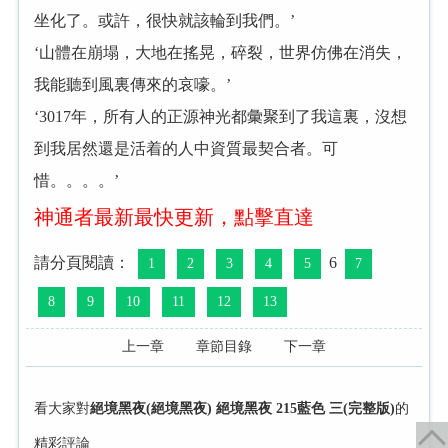
坐化了。或許，很快就該輪到我們。’
‘山體在崩塌，大地在搖晃，碎裂，世界仿佛在消失，
我能聽到風裏傳來的哀嚎。’
‘3017年，所有人的正源神光都彙聚到了我這裏，沒想
到我居然還是活着的人中資質最契合者。可
惜。。。。’
神通者最新最快更新，點擊直達
請分頁閱讀：
6
1
2
3
4
5
7
8
9
10
11
12
13
上一章
章節目錄
下一章
看大家對
絕境黑夜(絕境黑夜) 絕境黑夜 215藍色 三(完整版)
的
精彩評論