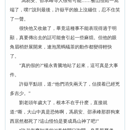
“馮易安、邵承峰等人很有可能……被山怪給一窩
端了，噗!”說到最後，許嶽平的臉上沒繃住，忍不住笑
了一聲。
很快他又收斂了，畢竟這種事不能表現得過于明
顯，真要傳出去的話可能會引起一些麻煩。但他的眼
角眉梢舒展開來，連泡黑螞蟻茶的動作都變得輕快
了。
”真的假的?”楊永青騰地站了起來，這可真是大事
件。
許嶽平點頭，道:“他們消失兩天了，估摸着已經兇
多吉少。”
劉老頭年歲大了，根本不在乎什麽，直接就
道:“嘶，大山中真是恐怖啊，馮易安、邵承峰那群狗東
西居然都死了?這山怪怕是要成爲山神了吧!”