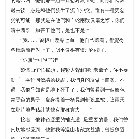
的地帶内，他們那一組一直想狩獵血蛇，而你們跨界
過去後，必是和他們發生了流血沖突。還有一種更惡
劣的可能，那就是在他們和血蛇兩敗俱傷之際，你們
暗中襲擊，加害了他們，是也不是?”
”我……”劉懷山差點吐血，他自己聽着，都覺得
各種環節都對上了，似乎像很有道理的樣子。
”你無話可說了?!”
劉懷山慌忙搖頭，趕緊大聲解釋:“老爺子，你不要
動手，各位同僚請聽我說，我們真的沒做下血案。不
過，我似乎知道是誰下死手了，我們曾看到一個臉色
青黑色的男子，隻身提着一柄長劍斬殺血蛇，這兩天
在那片地帶估計就他有那種實力……”
接着，他神色凝重的補充道:“最重要的是，我們曾
真切地感受到，他對我等巡山者敵意甚濃，曾提劍逼