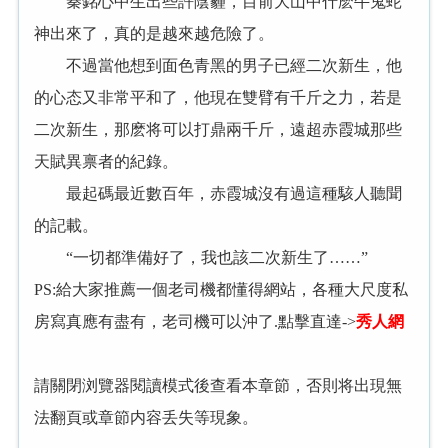
秦銘心中生出些許陰霾，目前大山中什麽牛鬼蛇
神出來了，真的是越來越危險了。
不過當他想到面色青黑的男子已經二次新生，他
的心态又非常平和了，他現在雙臂有千斤之力，若是
二次新生，那麽将可以打鼎兩千斤，遠超赤霞城那些
天賦異禀者的紀錄。
最起碼最近數百年，赤霞城沒有過這種駭人聽聞
的記載。
“一切都準備好了，我也該二次新生了……”
PS:給大家推薦一個老司機都懂得網站，各種大尺度私
房寫真應有盡有，老司機可以沖了.點擊直達->
秀人網
請關閉浏覽器閱讀模式後查看本章節，否則将出現無
法翻頁或章節内容丢失等現象。