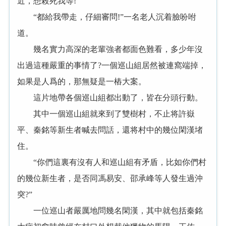
近，想殺死我等!”
“都給我帶走，仔細審問!”一名老人沉着臉吩咐
道。
幾名實力高深的老輩強者都面色難看，多少年沒
出過這種嚴重的事情了?一個巡山組居然被連窩端掉，
如果是人爲的，那無疑是一樁大案。
這片地帶各個巡山組都出動了，皆在分頭行動。
其中一個巡山組就來到了雙樹村，不止将許嶽
平、秦銘等新生者喊去問話，還将村中的幾位閑漢堵
住。
“你們這裏有沒有人和巡山組有矛盾，比如你們村
的幾位新生者，是否同馮易安、邵承峰等人發生過沖
突?”
一位巡山者嚴厲地問幾名閑漢，其中就包括秦銘