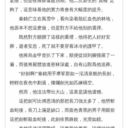
驚險，但是收獲卻遠超預期。他二次新生的“資糧”足
夠了，這意味着他的實力将會有大幅度的提升。
秦銘伫立在風雪中，看向染着殷紅血色的林地，
他原本不想這麽做，但是對方不給他别的選擇。
既然對方饋贈了這樣的重禮，他得把人好好安
葬，逝者安息，死了就不要穿着冰冷的護甲了。
他将烏金甲胄扒了下來，順便從頭到腳搜羅了一
遍，而後将屍體放進密林深處，自有山獸爲他送葬。
“好劍啊!”秦銘用手摩挲那如一泓清泉般的長劍，
輕輕在夜色中劃過，燦爛劍光如匹練橫空。
然而，他沒法帶出大山，這甚是讓他遺憾。
這把劍可比傅恩濤的那把長刀強太多了，他劈斬
血蛇後，長刀上滿是缺口，而面色青黑的男子用眼前
這把劍斬殺血蛇後，此劍依舊鋒銳，光滑如鏡。