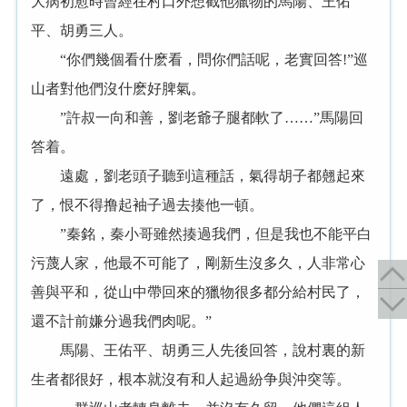
大病初愈時曾經在村口外想截他獵物的馬陽、王佑
平、胡勇三人。
“你們幾個看什麽看，問你們話呢，老實回答!”巡
山者對他們沒什麽好脾氣。
”許叔一向和善，劉老爺子腿都軟了……”馬陽回
答着。
遠處，劉老頭子聽到這種話，氣得胡子都翹起來
了，恨不得撸起袖子過去揍他一頓。
”秦銘，秦小哥雖然揍過我們，但是我也不能平白
污蔑人家，他最不可能了，剛新生沒多久，人非常心
善與平和，從山中帶回來的獵物很多都分給村民了，
還不計前嫌分過我們肉呢。”
馬陽、王佑平、胡勇三人先後回答，說村裏的新
生者都很好，根本就沒有和人起過紛争與沖突等。