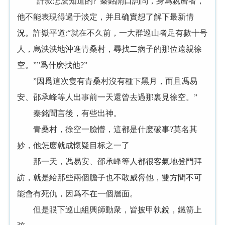
“許叔怎麽知道的?”秦銘開口詢問，身爲親曆者，
他不能表現得過于淡定，并且确實想了解下最新情
況。許嶽平道:“就在不久前，一大群巡山者足有數十号
人，烏泱泱地沖進青桑村，尋找二病子的那位遠親徐
空。””爲什麽找他?”
”因爲這次隻有青桑村沒有種下黑月，而且馮易
安、邵承峰等人出事前一天還曾去過那裏見徐空。”
秦銘聞言後，有些出神。
青桑村，徐空一臉懵，這都是什麽破事?莫名其
妙，他怎麽就成懷疑目标之一了
那一天，馮易安、邵承峰等人都很客氣地登門拜
訪，就是給那些兩個膽子也不敢威脅他，雙方間不可
能會有死仇，因爲不在一個層面。
但是眼下巡山組興師動衆，皆披甲執銳，鐵箭上