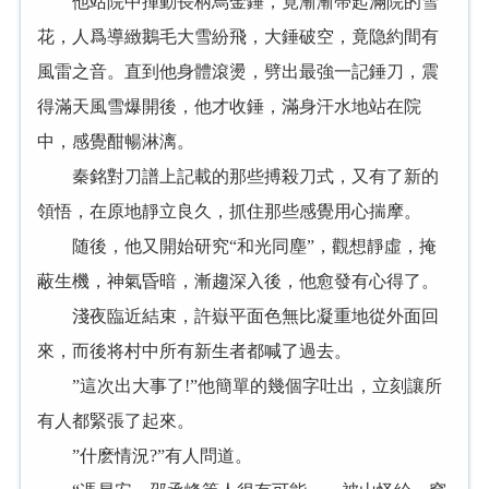
他站院中揮動長柄烏金錘，竟漸漸帶起滿院的雪
花，人爲導緻鵝毛大雪紛飛，大錘破空，竟隐約間有
風雷之音。直到他身體滾燙，劈出最強一記錘刀，震
得滿天風雪爆開後，他才收錘，滿身汗水地站在院
中，感覺酣暢淋漓。
秦銘對刀譜上記載的那些搏殺刀式，又有了新的
領悟，在原地靜立良久，抓住那些感覺用心揣摩。
随後，他又開始研究“和光同塵”，觀想靜虛，掩
蔽生機，神氣昏暗，漸趨深入後，他愈發有心得了。
淺夜臨近結束，許嶽平面色無比凝重地從外面回
來，而後将村中所有新生者都喊了過去。
”這次出大事了!”他簡單的幾個字吐出，立刻讓所
有人都緊張了起來。
”什麽情況?”有人問道。