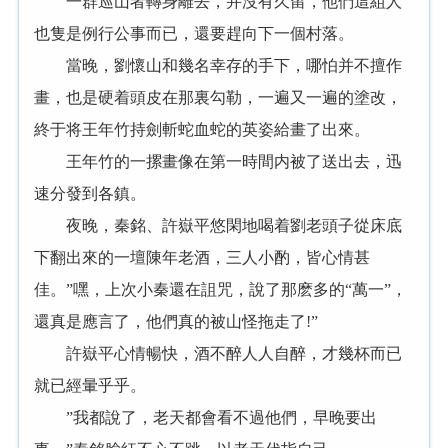
一群巡山者轉身離去，并沒有久留，他們這組人
也隻是例行公事而已，還要趕向下一個村落。
當晚，劉懷山和幾名幸存的手下，哪怕并不擅作
畫，也是硬着頭皮在那裏勾勒，一遍又一遍的塗改，
終于将王年竹持劍斬蛇血蛇的英姿給畫了出來。
王年竹的一摞畫像在第一時間内被了送出去，迅
速分發到各鎮。
夜晚，秦銘、許嶽平悠閑地喝着劉老頭子從床底
下翻出來的一壇陳年老酒，三人小酌，皆心情甚
佳。”嘿，上次小秦還在詛咒，說了那麽多的“萬一”，
還真是應言了，他們真的被山怪拖走了!”
許嶽平心情暢快，酒不醉人人自醉，才幾杯而已
就已經暈乎乎。
”我都說了，老天都會看不過他們，早晚要出