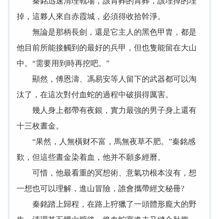
秦銘迅速清理戰場，該胃葬的胃葬，該埋掉的埋
掉，這夥人來自赤霞城，必須得收拾幹淨。
無論是那柄長劍，還是它主人的黑色甲胄，都是
他目前所能接觸到的最好的兵甲，但也隻能留在大山
中。“需要用到時再挖吧。”
顯然，傅恩濤、馮易安等人留下的武器都可以淘
汰了，在這次對付血蛇的過程中破損得厲害。
幾人身上都帶有夜銀，實力最強的男子身上還有
十三枚晝金。
“果然，人無橫财不富，馬無夜草不肥。”秦銘感
歎，但這些晝金染着血，他并不願多經曆。
可惜，他最看重的冥想術、意氣功根本沒有，想
一想也可以理解，進山冒險，誰會攜帶經文秘冊?
秦銘踏上歸程，在路上狩獵了一頭體形龐大的野