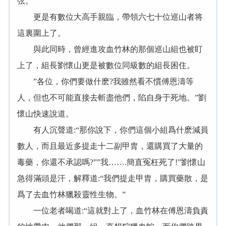
弦。
更是有數位大高手親臨，帶領六七十位巡山者将
這裏圍上了。
與此同時，曾經進攻血竹林的那個巡山組也被盯
上了，組長劉懷山更是被數位同級數的組長困住。
”各位，你們要做什麽?我雖然看不慣傅恩濤等
人，但也不可能直接去斬盡他們，陷自身于死地。”劉
懷山快速說道。
有人沉聲道:“那你說下，你們這個小組爲什麽減員
數人，而且最近多提走十二副甲胄，還購買了大量的
毒藥，你還不承認嗎?””我…….簡直冤枉死了!”劉懷山
急得滿頭是汗，解釋道:“我們提走甲胄，購買藥散，是
爲了去血竹林獵殺靈性生物。”
一位老者喝道:“這就對上了，血竹林在傅恩濤負責