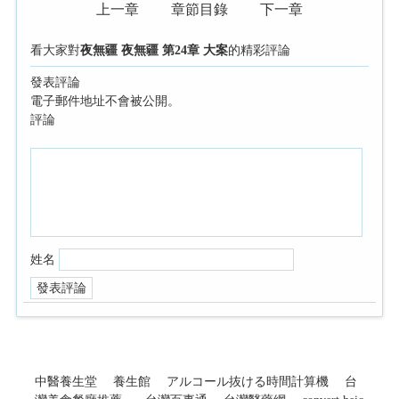
上一章
章節目錄
下一章
看大家對
夜無疆 夜無疆 第24章 大案
的精彩評論
發表評論
電子郵件地址不會被公開。
評論
姓名
中醫養生堂
養生館
アルコール抜ける時間計算機
台