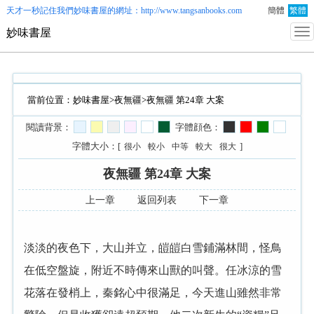
天才一秒記住我們
妙味書屋
的網址：http://www.tangsanbooks.com
簡體
繁體
妙味書屋
當前位置：
妙味書屋
>
夜無疆
>夜無疆 第24章 大案
閱讀背景：
字體顔色：
字體大小：[
]
很小
較小
中等
較大
很大
夜無疆 第24章 大案
上一章
返回列表
下一章
淡淡的夜色下，大山并立，皚皚白雪鋪滿林間，怪鳥
在低空盤旋，附近不時傳來山獸的叫聲。任冰涼的雪
花落在發梢上，秦銘心中很滿足，今天進山雖然非常