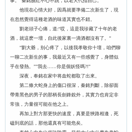
事。”秦銘臉紅不心不跳，以老天代指自己。
他現在心情大好，因爲就要準備二次新生了，現
在忽然覺得這種老酒的味道其實也不錯。
劉老頭子心痛，道:“哎，這是我珍藏了十年的老
酒，就這麽一壇，自此後家裏一滴酒都沒有了。”
”劉大爺，别心疼了，以後我孝敬你十壇，咱們聊
一聊二次新生的事，我最近又有一些感覺了，身體似
乎在發熱。””我去……你是個妖怪嗎?!”
深夜，奉銘在家中将血蛇都取了出來。
第二條大蛇身上的傷口很深，秦銘判斷，除卻面
帶青黑色的男子的那柄長劍鋒銳外，其實力也肯定非
常強，力量很可能在他之上。
再加上對方那更快的速度，真要是狹路相逢，死
磕到底的話，那他還真有可能危矣。