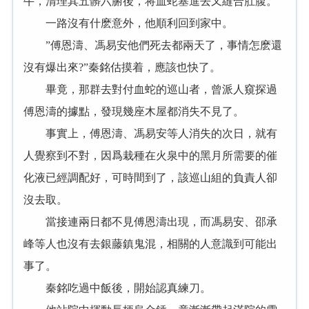
牛，清理其五髒六腑後，将血蛇塞進去又縫合肚腹。
一路沒有什麽意外，他順利回到家中。
”傅恩濤、馮易安他們死去都兩天了，事情怎麽還
沒有爆出來?”秦銘估摸着，應該也快了。
畢竟，那群去對付血蛇的巡山者，曾派人窺探過
傅恩濤的據點，發現幾座木屋都消失不見了。
事實上，傅恩濤、馮易安等人消失的次日，就有
人覺察到不對，因爲栽種在火泉中的黑月所需要的催
化液已經調配好，可時間到了，該巡山組的負責人卻
沒去取。
當接連兩日都不見傅恩濤出現，而馮易安、邵承
峰等人也沒有去銀藤鎮鬼混，相關的人意識到可能出
事了。
秦銘吃過中飯後，開始認真練刀。