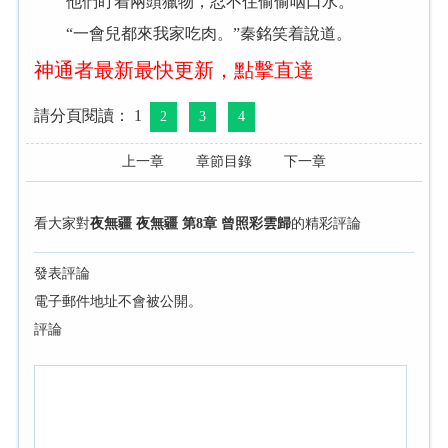
他們盯着兩頭獵物，忍不住偷偷咽口水。
“一會兒都來我家吃肉。”秦銘笑着說道。
神通者最新最快更新，點擊直達
請分頁閱讀： 1
2
3
4
上一章
章節目錄
下一章
看大家對
夜無疆 夜無疆 第8章 曾照彩雲歸
的精彩評論
發表評論
電子郵件地址不會被公開。
評論