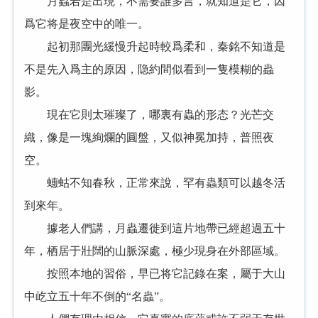
月蟲若是出現，不需要誰多言，就知道是它，因
爲它将是夜空中的唯一。
起初那團光緩慢升起時較爲柔和，秦銘不知道是
不是先入爲主的原因，隐約間似看到一隻模糊的蟲
影。
現在它則太璀璨了，哪裏有蟲的形态？光芒交
織，像是一塊絢爛的圓盤，又似神冕加持，普照夜
空。
蟪蛄不知春秋，正常來說，罕有蟲類可以越冬活
到來年。
據老人們講，月蟲遷徙到這片地帶已經超過五十
年，栖居于壯闊的山脈深處，極少現身在外部區域。
按照本地的習俗，早已将它記錄在案，屬于大山
中屹立五十年不倒的“名蟲”。