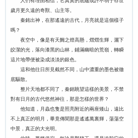
人們有理由相信，它真實的底蘊或許不弱于存世
歲月更久遠的奇獸、山主等。
秦銘出神，在那遙遠的古代，月亮就是這個樣子
嗎？
夜空中，像是有天阙之燈高懸，熠熠生輝，灑下
皎潔的光，落向漆黑的山林，鋪滿幽暗的荒嶺，轉瞬
這片地帶便被染成淡淡的銀色。
這和他往日所見截然不同，山中濃重的墨色被徹
底驅散。
整片天地都不同了，秦銘眺望這樣的美景，不禁
對有日月的古代悠然神往，那是怎樣的世界？
他知道，月蟲也隻是照亮附近的兩座矮山，遠比
不上真正的明月，畢竟傳聞那是遙遙萬裏輝，蕩蕩空
中景，真正的大光明。