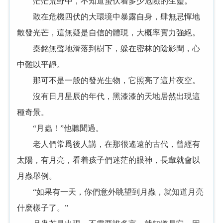
茫茫荒野中，不知道蟄伏着多少危險的生靈。
敢在危機四伏的大環境中暴露自身，肆無忌憚地
散發光芒，這無疑是自信的體現，大概率實力強絕。
秦銘無聲地滑落到樹下，躲在密林的陰影間，心
中難以平靜。
那可不是一般的發光生物，它照亮了這片夜空。
沒有日月星辰的年代，黑漆漆的天地居然出現這
種奇景。
“月蟲！”他聽聞過。
老人們常爲後人講，在那很遙遠的古代，曾經有
太陽，有月亮，看着孩子們迷茫的眼神，長輩就會以
月蟲舉例。
“如果有一天，你們意外眺望到月蟲，就知道月亮
什麽樣子了。”