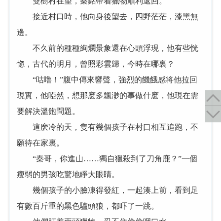
雙樹村在望，秦銘帶着獵物順利返回。
接近村口時，他向身後望去，四野茫茫，漆黑無
邊。
不久前的種種絢爛景象還在心頭浮現，他有些恍
惚，古代的明月，曾照彩雲歸，今時在哪裏？
“咕噜！”腹中傳來響聲，強烈的饑餓感将他拉回
現實，他啞然，想那麽多飄渺的事做什麽，他現在需
要解決溫飽問題。
這麽冷的天，隻有幾個孩子在村口相互追跑，不
願待在家裏。
“秦哥，你進山……獨自獵殺到了刀角鹿？”一個
瘦弱的男孩吃驚地睜大眼睛。
幾個孩子的小臉凍得發紅，一起湊上前，看到足
有數百斤重的黑色驢頭狼，都吓了一跳。