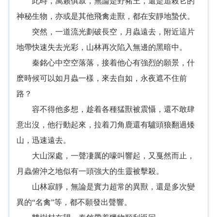
此時，萬籁俱寂，無論是野豬王，還是追殺它的
神秘生物，亦或是其他飛禽走獸，都在安靜地蟄伏。
突然，一道流光劃破長空，月蟲遠去，附近這片
地帶快速失去光彩，山林再次陷入無邊的黑暗中。
秦銘心中空空落落，接着他心有強烈的願景，什
麽時候可以如月蟲一樣，來去自如，永夜遮不住前
路？
容不得他多想，趁着各種猛獸被震懾，還不敢肆
意出沒，他行動起來，拉着刀角鹿還有驢頭狼翻過矮
山，迅速遠去。
大山深處，一聲凄厲的嚎叫響起，又戛然而止，
月蟲俯沖之地似有一頭強大的生靈被擊殺。
山林寂靜，無論是實力超常的異獸，還是多次變
異的“名禽”等，都不願發出聲響。