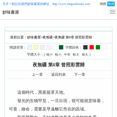
天才一秒記住我們
妙味書屋
的網址：http://www.tangsanbooks.com
簡體
繁體
妙味書屋
當前位置：
妙味書屋
>
夜無疆
>夜無疆 第8章 曾照彩雲歸
閱讀背景：
字體顔色：
字體大小：[
]
很小
較小
中等
較大
很大
夜無疆 第8章 曾照彩雲歸
上一章
返回列表
下一章
這個時代，黑夜籠罩天地。
發光的生物罕見，一旦出現，很可能就意味着，
可畏，緻命，需要及早遠離它所在的區域。