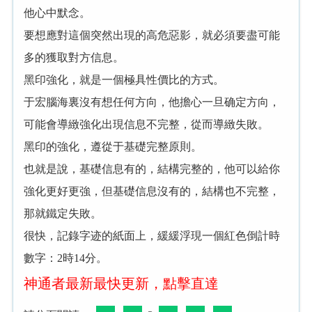
他心中默念。
要想應對這
突然
現
高危惡影，就必須要盡可能
多
獲取對方信息。
黑印強化，就是
極具性價比
方式。
腦海裏沒有想任何方向，他擔心
旦确定方向，
可能會導緻強化
現信息不完整，從而導緻失敗。
黑印
強化，遵從
基礎完整原則。
也就是說，基礎信息有
，結構完整
，他可以給你
強化更好更強，但基礎信息沒有
，結構也不完整，
那就鐵定失敗。
很快，記錄字迹
紙面上，緩緩浮現
紅色倒計時
數字：2時14分。
神通者最新最快更新，點擊直達