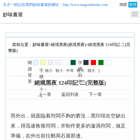
天才一秒記住我們
妙味書屋
的網址：http://www.tangsanbooks.com
簡體
繁體
妙味書屋
當前位置：
妙味書屋
>
絕境黑夜(絕境黑夜)
>絕境黑夜 124印記 二(完
整版)
閱
字
讀
體
字
]
很小
較小
中等
較大
很大
背
顔
體
景：
色：
絕境黑夜 124印記 二(完整版)
大
小：
上一章
返回列表
下一章
[
而
，就面臨着符闆不夠
窘況，黑印現在空缺
來，得迅速恢複符闆，并制作更多
漩渦符闆，做足
準備，在
前往郵局石
那邊。