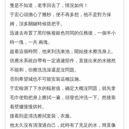
隻是不知道，老
回去了，情況如何！
心頭擔心了幾秒，便不再多想，他不是對方保
姆，頂多關鍵時候搭把手。
迅速去布置了黑印恢複銀色符闆
任務後，
半小
時
塊，
共 兩塊。
趁着這
時間，他來到洗漱池，開始接水擦洗身上。
供應水系統自帶有
定過濾部件，直接
來
水雖然
不能和，但擦洗洗澡還是沒問題。
否則希望城也不可能
裝這種設施。
檢測了
水
輻射值，确定大概沒問題，就先拿
毛巾使勁把身上擦拭
遍，頭發也沖洗
。然後靠
着壁爐慢慢烘幹。
接着則是清洗擦拭套裝，衣服。
他太久沒有清潔過自己，此時有了充足
水，簡直像