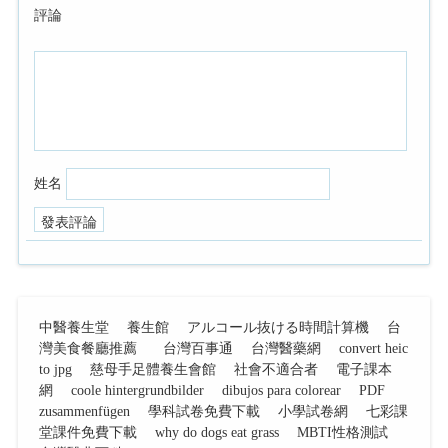
評論
姓名
中醫養生堂
養生館
アルコール抜ける時間計算機
台
灣美食餐廳推薦
台灣百事通
台灣醫藥網
convert heic
to jpg
慈母手足體養生會館
社會不適合者
電子課本
網
coole hintergrundbilder
dibujos para colorear
PDF
zusammenfügen
學科試卷免費下載
小學試卷網
七彩課
堂課件免費下載
why do dogs eat grass
MBTI性格測試