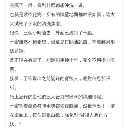
是瘋了
般，看到什麽都想沖洗
遍。
也就是才強化完，所有
牆壁地面都幹淨如新，這大
大減輕了
清洗焦慮。
很快，三
小時過去，
面已經到了十點。
雖然不抱希望，但還是打開通訊器，等着郵局那
邊通話。
反正現在有電了，能源能用幾十年，完
不用擔心浪
費。
接着，
取
之前記錄
背後人，應對信息那張
紙。
紙上記錄
是他們三人合力想
來
詳細情報。
等着銀色符陣兩塊都恢複圓滿，然後伸
手，按
在桌面上，按住這張白紙，強化對“背後人應付方
法。”