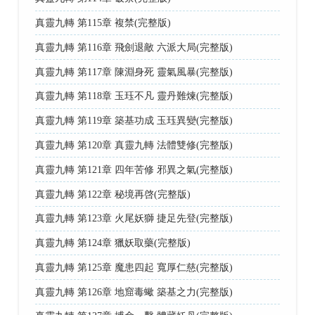
真靈九轉 第115章 複禁(完整版)
真靈九轉 第116章 飛劍退敵 六派大局(完整版)
真靈九轉 第117章 陳淵身死 靈氣風暴(完整版)
真靈九轉 第118章 玉珏不凡 靈丹難煉(完整版)
真靈九轉 第119章 築基功成 玉珏異變(完整版)
真靈九轉 第120章 真靈九轉 法體雙修(完整版)
真靈九轉 第121章 四年苦修 邪異之氣(完整版)
真靈九轉 第122章 秘境再啓(完整版)
真靈九轉 第123章 火尾妖獅 捷足先登(完整版)
真靈九轉 第124章 獵妖取藥(完整版)
真靈九轉 第125章 魔患四起 寬厚仁慈(完整版)
真靈九轉 第126章 地窟毒蠍 築基之力(完整版)