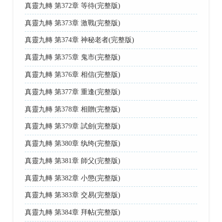
真靈九轉 第372章 等待(完整版)
真靈九轉 第373章 激戰(完整版)
真靈九轉 第374章 神秘老者(完整版)
真靈九轉 第375章 鬼市(完整版)
真靈九轉 第376章 相信(完整版)
真靈九轉 第377章 重逢(完整版)
真靈九轉 第378章 相贈(完整版)
真靈九轉 第379章 試劍(完整版)
真靈九轉 第380章 纨绔(完整版)
真靈九轉 第381章 師父(完整版)
真靈九轉 第382章 小懲(完整版)
真靈九轉 第383章 交易(完整版)
真靈九轉 第384章 拜帖(完整版)