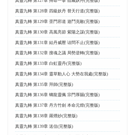
真靈九轉 第127章 搏命一擊 體藏妖丹(完整版)
真靈九轉 第128章 四級妖丹 替天行道(完整版)
真靈九轉 第129章 歪門邪道 遊鬥克敵(完整版)
真靈九轉 第130章 高風亮節 紫陽之謀(完整版)
真靈九轉 第131章 結丹威壓 诘問不止(完整版)
真靈九轉 第132章 搜魂之議 局勢逆轉(完整版)
真靈九轉 第133章 白虹靈丹(完整版)
真靈九轉 第134章 靈草動人心 大勢在我處(完整版)
真靈九轉 第135章 拜師(完整版)
真靈九轉 第136章 螭龍靈佩 宗門厚賜(完整版)
真靈九轉 第137章 丹方竹劍 本命元燈(完整版)
真靈九轉 第138章 羅煙紗(完整版)
真靈九轉 第139章 送信(完整版)