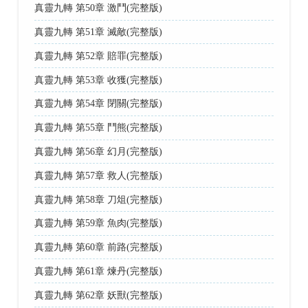
真靈九轉 第50章 激鬥(完整版)
真靈九轉 第51章 滅敵(完整版)
真靈九轉 第52章 賠罪(完整版)
真靈九轉 第53章 收獲(完整版)
真靈九轉 第54章 閉關(完整版)
真靈九轉 第55章 鬥熊(完整版)
真靈九轉 第56章 幻月(完整版)
真靈九轉 第57章 救人(完整版)
真靈九轉 第58章 刀俎(完整版)
真靈九轉 第59章 魚肉(完整版)
真靈九轉 第60章 前路(完整版)
真靈九轉 第61章 煉丹(完整版)
真靈九轉 第62章 妖獸(完整版)