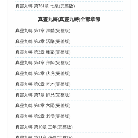
真靈九轉 第761章 七級(完整版)
真靈九轉(真靈九轉)全部章節
真靈九轉 第1章 灌體(完整版)
真靈九轉 第2章 活路(完整版)
真靈九轉 第3章 離家(完整版)
真靈九轉 第4章 拜師(完整版)
真靈九轉 第5章 伏虎(完整版)
真靈九轉 第6章 奇才(完整版)
真靈九轉 第7章 師兄(完整版)
真靈九轉 第8章 六陽(完整版)
真靈九轉 第9章 老儒(完整版)
真靈九轉 第10章 三年(完整版)
真靈九轉 第11章 煉髓(完整版)