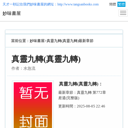
天才一秒記住我們
妙味書屋
的網址：http://www.tangsanbooks.com
簡體
繁體
妙味書屋
當前位置：
妙味書屋
>真靈九轉(真靈九轉)最新章節
真靈九轉(真靈九轉)
作者：水急流
真靈九轉(真靈九轉)：
最新章節：
真靈九轉 第772章
差遣(完整版)
更新時間：2025-08-05 22:46