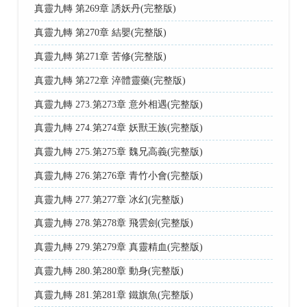
真靈九轉 第269章 誘妖丹(完整版)
真靈九轉 第270章 結嬰(完整版)
真靈九轉 第271章 苦修(完整版)
真靈九轉 第272章 淬體靈藥(完整版)
真靈九轉 273.第273章 意外相遇(完整版)
真靈九轉 274.第274章 妖獸王族(完整版)
真靈九轉 275.第275章 魏兄高義(完整版)
真靈九轉 276.第276章 青竹小會(完整版)
真靈九轉 277.第277章 冰幻(完整版)
真靈九轉 278.第278章 飛雲劍(完整版)
真靈九轉 279.第279章 真靈精血(完整版)
真靈九轉 280.第280章 動身(完整版)
真靈九轉 281.第281章 鐵旗魚(完整版)