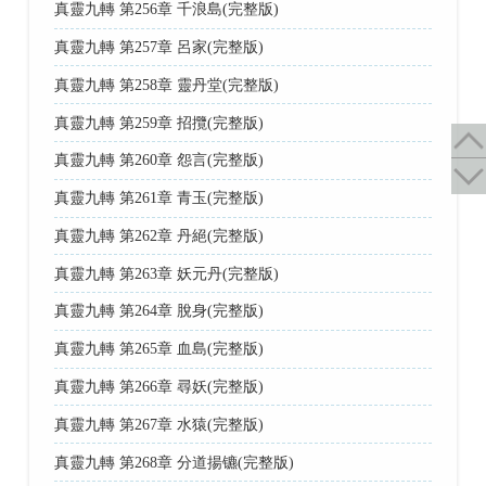
真靈九轉 第256章 千浪島(完整版)
真靈九轉 第257章 呂家(完整版)
真靈九轉 第258章 靈丹堂(完整版)
真靈九轉 第259章 招攬(完整版)
真靈九轉 第260章 怨言(完整版)
真靈九轉 第261章 青玉(完整版)
真靈九轉 第262章 丹絕(完整版)
真靈九轉 第263章 妖元丹(完整版)
真靈九轉 第264章 脫身(完整版)
真靈九轉 第265章 血島(完整版)
真靈九轉 第266章 尋妖(完整版)
真靈九轉 第267章 水猿(完整版)
真靈九轉 第268章 分道揚镳(完整版)