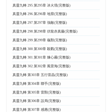
真靈九轉 295.第295章 冰火境(完整版)
真靈九轉 296.第296章 地窟(完整版)
真靈九轉 297.第297章 強敵(完整版)
真靈九轉 298.第298章 伏龍赤真藤(完整版)
真靈九轉 299.第299章 龜獸(完整版)
真靈九轉 300.第300章 殺戮(完整版)
真靈九轉 301.第301章 煉心霧(完整版)
真靈九轉 302.第302章 風雷海(完整版)
真靈九轉 第303章 五行雷晶(完整版)
真靈九轉 第304章 聯手(完整版)
真靈九轉 第305章 雷獸(完整版)
真靈九轉 第306章 設局(完整版)
真靈九轉 第307章 感應(完整版)