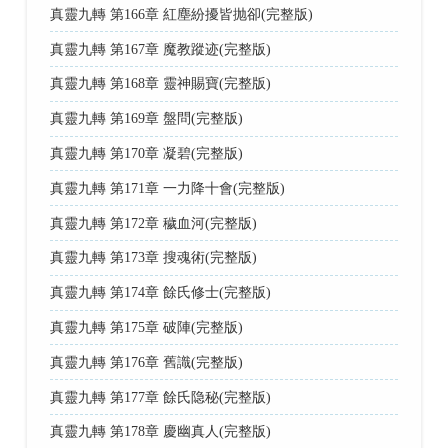
真靈九轉 第166章 紅塵紛擾皆抛卻(完整版)
真靈九轉 第167章 魔教蹤迹(完整版)
真靈九轉 第168章 靈神賜寶(完整版)
真靈九轉 第169章 盤問(完整版)
真靈九轉 第170章 凝碧(完整版)
真靈九轉 第171章 一力降十會(完整版)
真靈九轉 第172章 穢血河(完整版)
真靈九轉 第173章 搜魂術(完整版)
真靈九轉 第174章 餘氏修士(完整版)
真靈九轉 第175章 破陣(完整版)
真靈九轉 第176章 舊識(完整版)
真靈九轉 第177章 餘氏隐秘(完整版)
真靈九轉 第178章 慶幽真人(完整版)