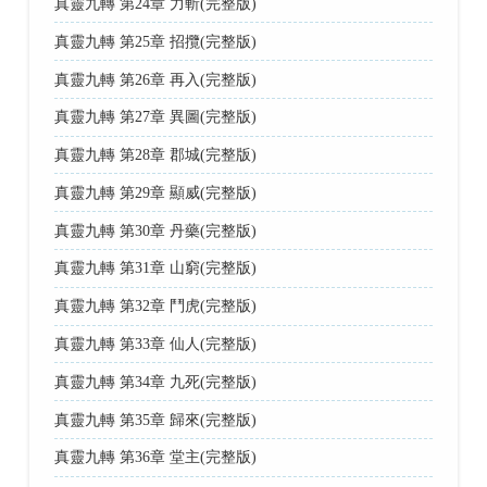
真靈九轉 第24章 力斬(完整版)
真靈九轉 第25章 招攬(完整版)
真靈九轉 第26章 再入(完整版)
真靈九轉 第27章 異圖(完整版)
真靈九轉 第28章 郡城(完整版)
真靈九轉 第29章 顯威(完整版)
真靈九轉 第30章 丹藥(完整版)
真靈九轉 第31章 山窮(完整版)
真靈九轉 第32章 鬥虎(完整版)
真靈九轉 第33章 仙人(完整版)
真靈九轉 第34章 九死(完整版)
真靈九轉 第35章 歸來(完整版)
真靈九轉 第36章 堂主(完整版)